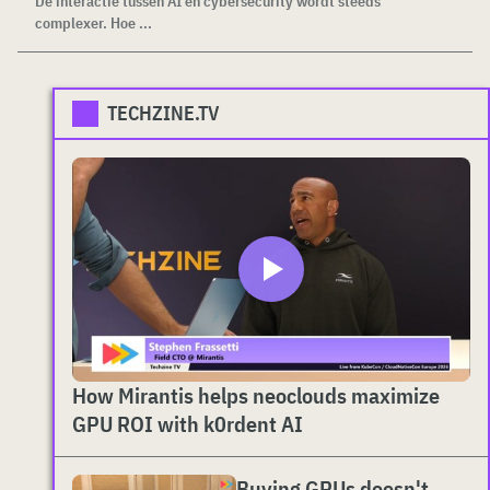
De interactie tussen AI en cybersecurity wordt steeds
complexer. Hoe ...
TECHZINE.TV
How Mirantis helps neoclouds maximize
GPU ROI with k0rdent AI
Buying GPUs doesn't