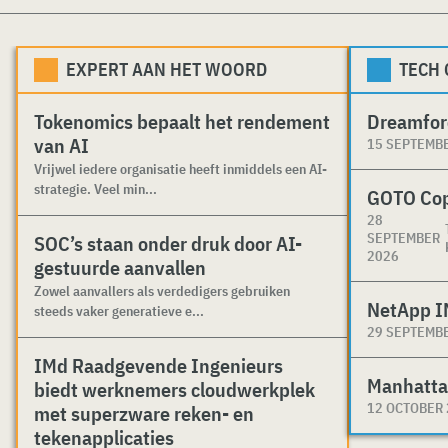
EXPERT AAN HET WOORD
TECH
Tokenomics bepaalt het rendement
Dreamfor
van AI
15 SEPTEMB
Vrijwel iedere organisatie heeft inmiddels een AI-
strategie. Veel min...
GOTO Co
28
SEPTEMBER
SOC’s staan onder druk door AI-
2026
gestuurde aanvallen
Zowel aanvallers als verdedigers gebruiken
NetApp I
steeds vaker generatieve e...
29 SEPTEMB
IMd Raadgevende Ingenieurs
Manhatta
biedt werknemers cloudwerkplek
12 OCTOBER
met superzware reken- en
tekenapplicaties