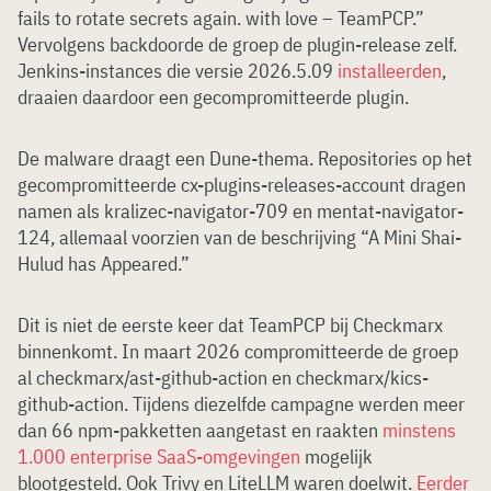
fails to rotate secrets again. with love – TeamPCP.”
Vervolgens backdoorde de groep de plugin-release zelf.
Jenkins-instances die versie 2026.5.09
installeerden
,
draaien daardoor een gecompromitteerde plugin.
De malware draagt een Dune-thema. Repositories op het
gecompromitteerde cx-plugins-releases-account dragen
namen als kralizec-navigator-709 en mentat-navigator-
124, allemaal voorzien van de beschrijving “A Mini Shai-
Hulud has Appeared.”
Dit is niet de eerste keer dat TeamPCP bij Checkmarx
binnenkomt. In maart 2026 compromitteerde de groep
al checkmarx/ast-github-action en checkmarx/kics-
github-action. Tijdens diezelfde campagne werden meer
dan 66 npm-pakketten aangetast en raakten
minstens
1.000 enterprise SaaS-omgevingen
mogelijk
blootgesteld. Ook Trivy en LiteLLM waren doelwit.
Eerder