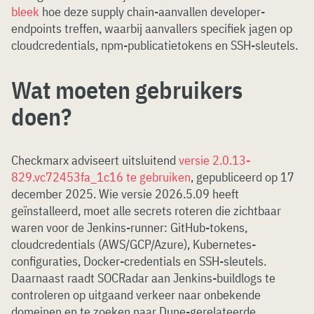
bleek
hoe deze supply chain-aanvallen developer-
endpoints treffen, waarbij aanvallers specifiek jagen op
cloudcredentials, npm-publicatietokens en SSH-sleutels.
Wat moeten gebruikers
doen?
Checkmarx adviseert uitsluitend
versie 2.0.13-
829.vc72453fa_1c16 te gebruiken
, gepubliceerd op 17
december 2025. Wie versie 2026.5.09 heeft
geïnstalleerd, moet alle secrets roteren die zichtbaar
waren voor de Jenkins-runner: GitHub-tokens,
cloudcredentials (AWS/GCP/Azure), Kubernetes-
configuraties, Docker-credentials en SSH-sleutels.
Daarnaast raadt SOCRadar aan Jenkins-buildlogs te
controleren op uitgaand verkeer naar onbekende
domeinen en te zoeken naar Dune-gerelateerde