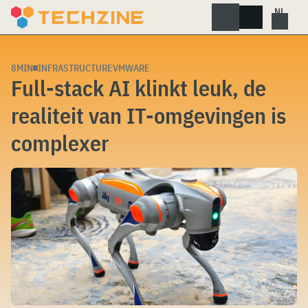
Skip
to
content
8MIN
INFRASTRUCTURE
VMWARE
Full-stack AI klinkt leuk, de
realiteit van IT-omgevingen is
complexer