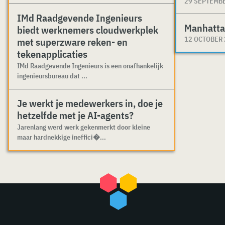
29 SEPTEMB
IMd Raadgevende Ingenieurs
Manhatta
biedt werknemers cloudwerkplek
12 OCTOBER
met superzware reken- en
tekenapplicaties
IMd Raadgevende Ingenieurs is een onafhankelijk
ingenieursbureau dat ...
Je werkt je medewerkers in, doe je
hetzelfde met je AI-agents?
Jarenlang werd werk gekenmerkt door kleine
maar hardnekkige ineffici�...