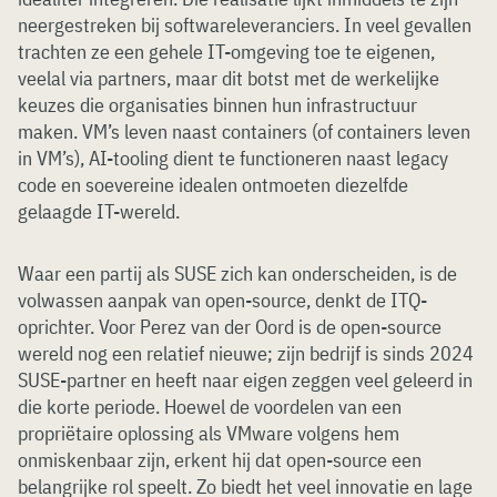
neergestreken bij softwareleveranciers. In veel gevallen
trachten ze een gehele IT-omgeving toe te eigenen,
veelal via partners, maar dit botst met de werkelijke
keuzes die organisaties binnen hun infrastructuur
maken. VM’s leven naast containers (of containers leven
in VM’s), AI-tooling dient te functioneren naast legacy
code en soevereine idealen ontmoeten diezelfde
gelaagde IT-wereld.
Waar een partij als SUSE zich kan onderscheiden, is de
volwassen aanpak van open-source, denkt de ITQ-
oprichter. Voor Perez van der Oord is de open-source
wereld nog een relatief nieuwe; zijn bedrijf is sinds 2024
SUSE-partner en heeft naar eigen zeggen veel geleerd in
die korte periode. Hoewel de voordelen van een
propriëtaire oplossing als VMware volgens hem
onmiskenbaar zijn, erkent hij dat open-source een
belangrijke rol speelt. Zo biedt het veel innovatie en lage