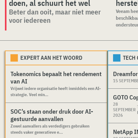
doen, al schuurt het wel
herste
Beter dan ooit, maar niet meer
Veeam hee
beschikbaa
voor iedereen
ondersteun
EXPERT AAN HET WOORD
TECH
Tokenomics bepaalt het rendement
Dreamfor
van AI
15 SEPTEMB
Vrijwel iedere organisatie heeft inmiddels een AI-
strategie. Veel min...
GOTO Co
28
SEPTEMBER
SOC’s staan onder druk door AI-
2026
gestuurde aanvallen
Zowel aanvallers als verdedigers gebruiken
NetApp I
steeds vaker generatieve e...