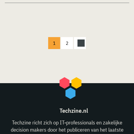
1
2
Techzine.nl
Techzine richt zich op IT-professionals en zakelijke
decision makers door het publiceren van het laatste