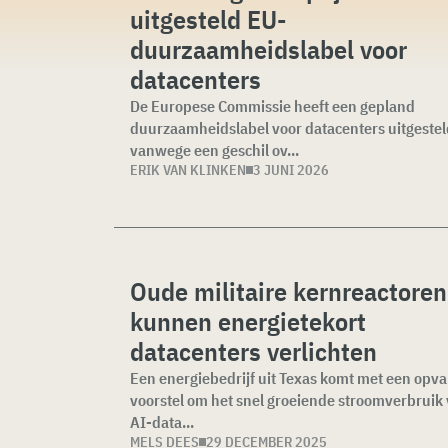
uitgesteld EU-
duurzaamheidslabel voor
datacenters
De Europese Commissie heeft een gepland
duurzaamheidslabel voor datacenters uitgestel
vanwege een geschil ov...
ERIK VAN KLINKEN
3 JUNI 2026
Oude militaire kernreactoren
kunnen energietekort
datacenters verlichten
Een energiebedrijf uit Texas komt met een opva
voorstel om het snel groeiende stroomverbruik
AI-data...
MELS DEES
29 DECEMBER 2025