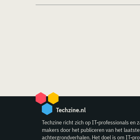
Techzine.nl
Techzine richt zich op IT-professionals en z
makers door het publiceren van het laatst
achtergrondverhalen. Het doel is om IT-pro