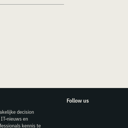
Follow us
akelijke decision
e IT-nieuws en
fessionals kennis te