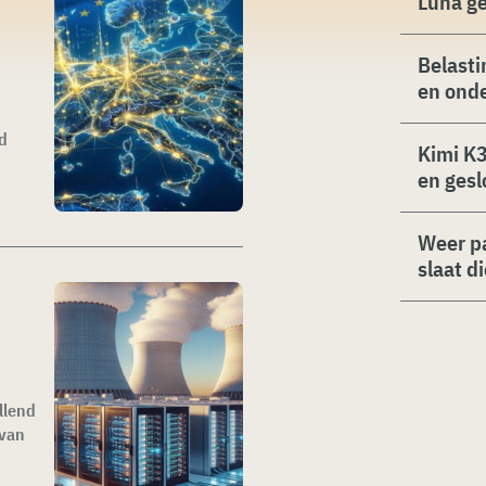
Luna g
Belasti
en ond
d
Kimi K3
en gesl
Weer p
slaat d
llend
 van