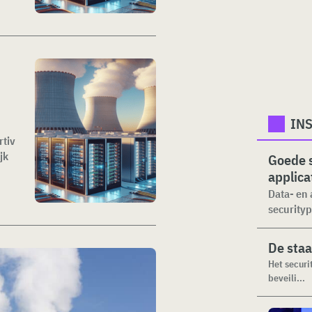
INS
rtiv
jk
Goede s
applica
Data- en 
securityp
De staa
Het securi
beveili...