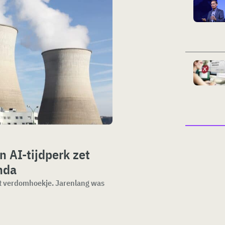
n AI-tijdperk zet
nda
t verdomhoekje. Jarenlang was