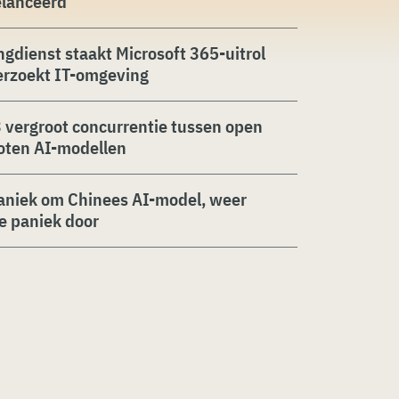
elanceerd
ngdienst staakt Microsoft 365-uitrol
erzoekt IT-omgeving
 vergroot concurrentie tussen open
oten AI-modellen
aniek om Chinees AI-model, weer
ie paniek door