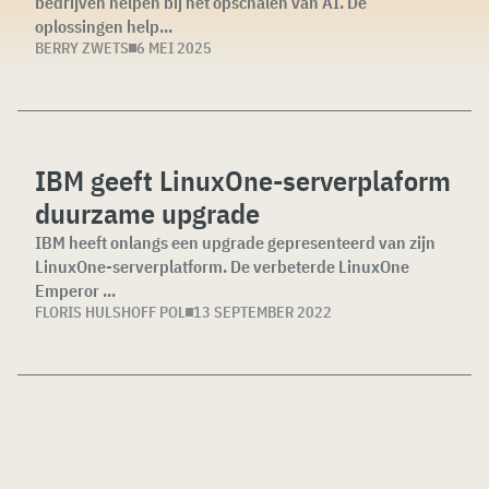
bedrijven helpen bij het opschalen van AI. De
oplossingen help...
BERRY ZWETS
6 MEI 2025
IBM geeft LinuxOne-serverplaform
duurzame upgrade
IBM heeft onlangs een upgrade gepresenteerd van zijn
LinuxOne-serverplatform. De verbeterde LinuxOne
Emperor ...
FLORIS HULSHOFF POL
13 SEPTEMBER 2022