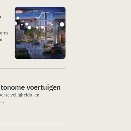
6
form
rm
utonome voertuigen
erse veiligheids- en
..