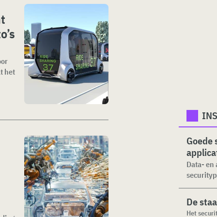
t
o’s
oor
t het
INS
Goede s
applica
Data- en 
securityp
De staa
Het securi