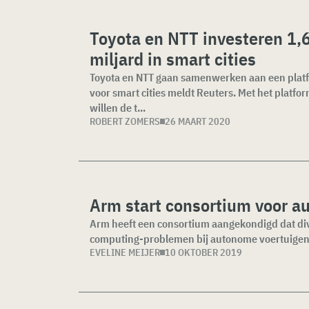
Toyota en NTT investeren 1,
miljard in smart cities
Toyota en NTT gaan samenwerken aan een plat
voor smart cities meldt Reuters. Met het platfo
willen de t...
ROBERT ZOMERS
26 MAART 2020
Arm start consortium voor a
Arm heeft een consortium aangekondigd dat div
computing-problemen bij autonome voertuigen.
EVELINE MEIJER
10 OKTOBER 2019