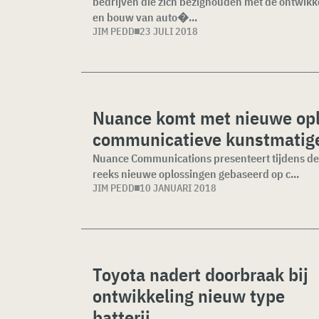
bedrijven die zich bezighouden met de ontwikk
en bouw van auto�...
JIM PEDD
23 JULI 2018
Nuance komt met nieuwe opl
communicatieve kunstmatige 
Nuance Communications presenteert tijdens de
reeks nieuwe oplossingen gebaseerd op c...
JIM PEDD
10 JANUARI 2018
Toyota nadert doorbraak bij
ontwikkeling nieuw type
batterij