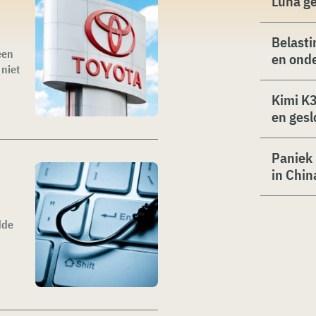
Luna g
Belasti
een
en ond
 niet
Kimi K3
en gesl
Paniek 
in Chin
dde