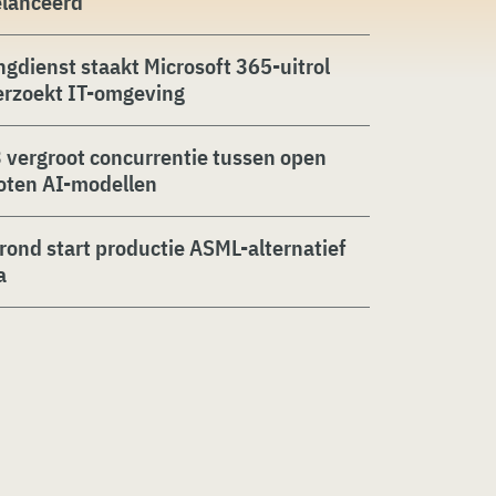
elanceerd
ngdienst staakt Microsoft 365-uitrol
erzoekt IT-omgeving
 vergroot concurrentie tussen open
oten AI-modellen
rond start productie ASML-alternatief
a