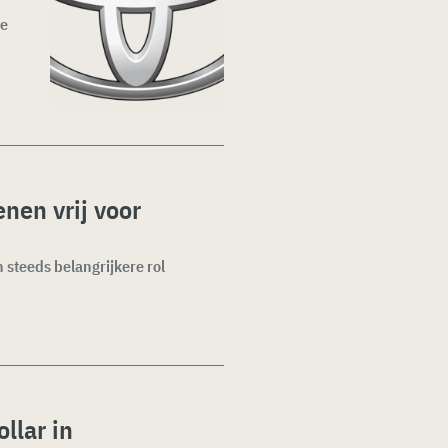
he
nen vrij voor
n steeds belangrijkere rol
llar in