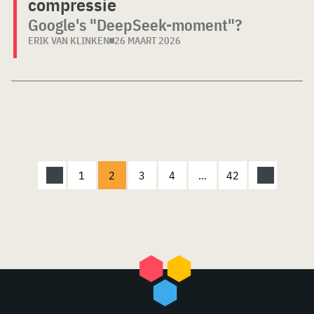
compressie
Google's "DeepSeek-moment"?
ERIK VAN KLINKEN
26 MAART 2026
1
2
3
4
…
42