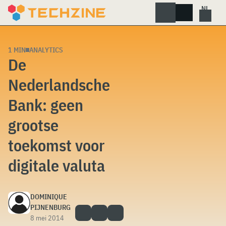
Skip
to
content
1 MIN
ANALYTICS
De
Nederlandsche
Bank: geen
grootse
toekomst voor
digitale valuta
DOMINIQUE
PIJNENBURG
8 mei 2014