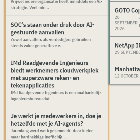
Vrijwel iedere organisatie heeft inmiddels een AI-
strategie. Veel min...
GOTO Co
28
SEPTEMBER
SOC’s staan onder druk door AI-
2026
gestuurde aanvallen
Zowel aanvallers als verdedigers gebruiken
NetApp I
steeds vaker generatieve e...
29 SEPTEMB
IMd Raadgevende Ingenieurs
Manhatta
biedt werknemers cloudwerkplek
12 OCTOBER
met superzware reken- en
tekenapplicaties
IMd Raadgevende Ingenieurs is een onafhankelijk
ingenieursbureau dat ...
Je werkt je medewerkers in, doe je
hetzelfde met je AI-agents?
Jarenlang werd werk gekenmerkt door kleine
maar hardnekkige ineffici�...