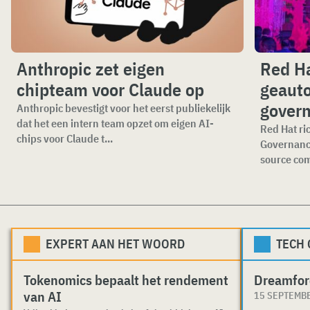
Anthropic zet eigen
Red Ha
chipteam voor Claude op
geauto
gover
Anthropic bevestigt voor het eerst publiekelijk
dat het een intern team opzet om eigen AI-
Red Hat ri
chips voor Claude t...
Governance
source com
EXPERT AAN HET WOORD
TECH
Tokenomics bepaalt het rendement
Dreamfor
van AI
15 SEPTEMB