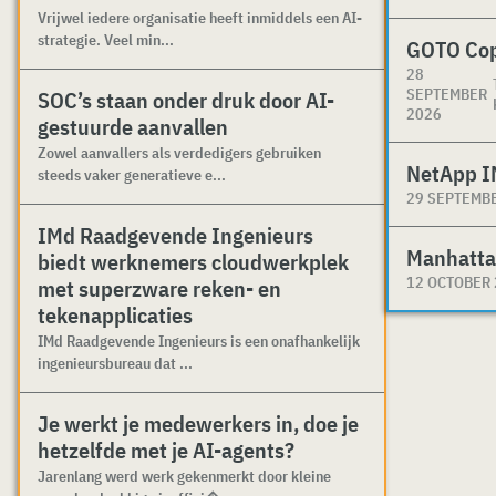
Vrijwel iedere organisatie heeft inmiddels een AI-
strategie. Veel min...
GOTO Co
28
SEPTEMBER
SOC’s staan onder druk door AI-
2026
gestuurde aanvallen
Zowel aanvallers als verdedigers gebruiken
NetApp I
steeds vaker generatieve e...
29 SEPTEMB
IMd Raadgevende Ingenieurs
Manhatta
biedt werknemers cloudwerkplek
12 OCTOBER
met superzware reken- en
tekenapplicaties
IMd Raadgevende Ingenieurs is een onafhankelijk
ingenieursbureau dat ...
Je werkt je medewerkers in, doe je
hetzelfde met je AI-agents?
Jarenlang werd werk gekenmerkt door kleine