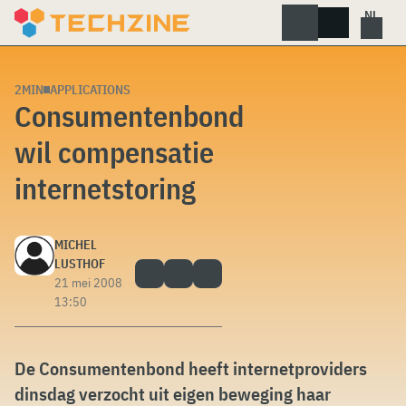
Skip
to
content
2MIN
APPLICATIONS
Consumentenbond
wil compensatie
internetstoring
MICHEL
LUSTHOF
21 mei 2008
13:50
De Consumentenbond heeft internetproviders
dinsdag verzocht uit eigen beweging haar