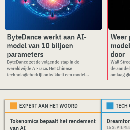
ByteDance werkt aan AI-
Weer 
model van 10 biljoen
model
parameters
door
ByteDance zet de volgende stap in de
Wall Stree
wereldwijde AI-race. Het Chinese
de aandel
technologiebedrijf ontwikkelt een model...
omlaag gi
EXPERT AAN HET WOORD
TECH
Tokenomics bepaalt het rendement
Dreamfor
van AI
15 SEPTEMB