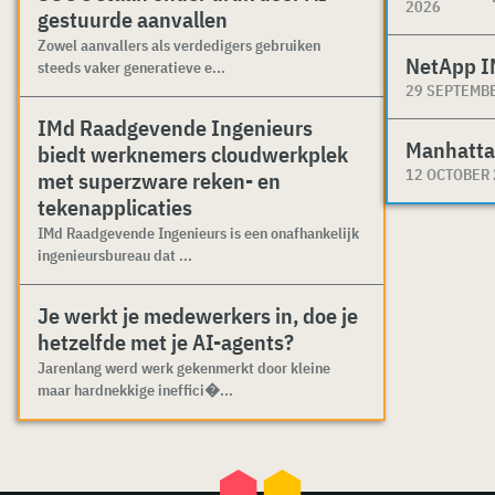
2026
gestuurde aanvallen
Zowel aanvallers als verdedigers gebruiken
NetApp I
steeds vaker generatieve e...
29 SEPTEMB
IMd Raadgevende Ingenieurs
Manhatta
biedt werknemers cloudwerkplek
12 OCTOBER
met superzware reken- en
tekenapplicaties
IMd Raadgevende Ingenieurs is een onafhankelijk
ingenieursbureau dat ...
Je werkt je medewerkers in, doe je
hetzelfde met je AI-agents?
Jarenlang werd werk gekenmerkt door kleine
maar hardnekkige ineffici�...