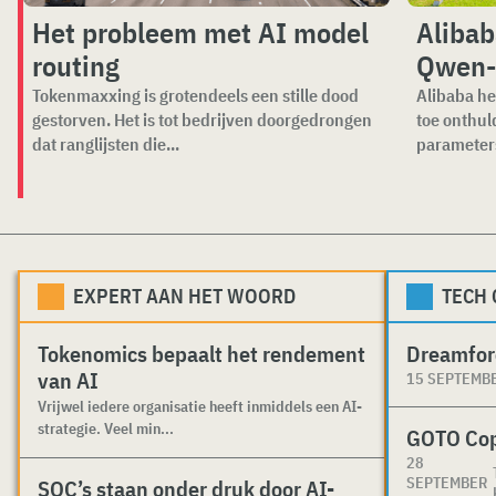
Het probleem met AI model
Alibab
routing
Qwen-
Tokenmaxxing is grotendeels een stille dood
Alibaba he
gestorven. Het is tot bedrijven doorgedrongen
toe onthul
dat ranglijsten die...
parameters
EXPERT AAN HET WOORD
TECH
Tokenomics bepaalt het rendement
Dreamfor
van AI
15 SEPTEMB
Vrijwel iedere organisatie heeft inmiddels een AI-
strategie. Veel min...
GOTO Co
28
SEPTEMBER
SOC’s staan onder druk door AI-