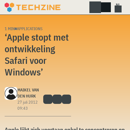
Skip
to
content
1 MIN
APPLICATIONS
‘Apple stopt met
ontwikkeling
Safari voor
Windows’
MAIKEL VAN
DEN HURK
27 juli 2012
09:43
Apple lijkt zich voortaan enkel te concentreren op