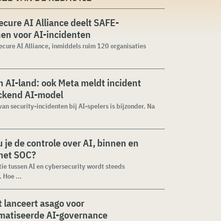
cure AI Alliance deelt SAFE-
jnen voor AI-incidenten
cure AI Alliance, inmiddels ruim 120 organisaties
 AI-land: ook Meta meldt incident
ckend AI-model
van security-incidenten bij AI-spelers is bijzonder. Na
 je de controle over AI, binnen en
 het SOC?
tie tussen AI en cybersecurity wordt steeds
 Hoe ...
 lanceert asago voor
matiseerde AI-governance