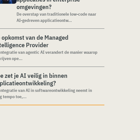
omgevingen?
De overstap van traditionele low-code naar
AI-gedreven applicatieontw...
 opkomst van de Managed
telligence Provider
integratie van agentic AI verandert de manier waarop
rijven ope...
e zet je AI veilig in binnen
plicatieontwikkeling?
integratie van AI in softwareontwikkeling neemt in
g tempo toe,...