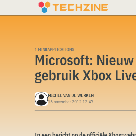
Skip
to
content
1 MIN
APPLICATIONS
Microsoft: Nieuw
gebruik Xbox Liv
MICHEL VAN DE WERKEN
16 november 2012 12:47
In een bericht op de officiële Xbox-webp