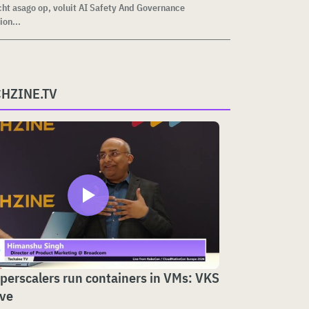
cht asago op, voluit AI Safety And Governance
ion...
CHZINE.TV
erscalers run containers in VMs: VKS
ive