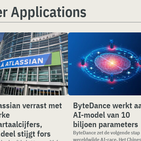
r Applications
assian verrast met
ByteDance werkt a
rke
AI-model van 10
rtaalcijfers,
biljoen parameters
deel stijgt fors
ByteDance zet de volgende stap 
wereldwijde AI-race. Het Chine