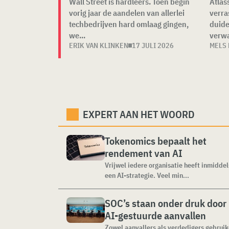
Wall Street is hardleers. Toen begin
Atlas
vorig jaar de aandelen van allerlei
verra
techbedrijven hard omlaag gingen,
duide
we...
verwa
ERIK VAN KLINKEN
17 JULI 2026
MELS
EXPERT AAN HET WOORD
Tokenomics bepaalt het
rendement van AI
Vrijwel iedere organisatie heeft inmiddel
een AI-strategie. Veel min...
SOC’s staan onder druk door
AI-gestuurde aanvallen
Zowel aanvallers als verdedigers gebrui