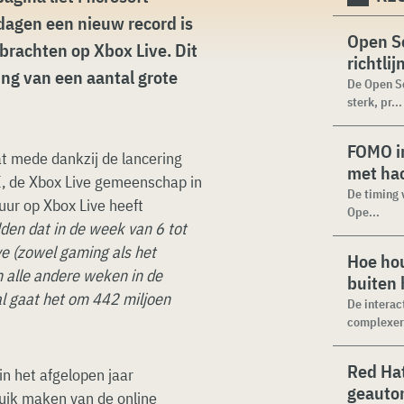
dagen een nieuw record is
Open Se
brachten op Xbox Live. Dit
richtli
ing van een aantal grote
De Open Se
sterk, pr...
FOMO in
at mede dankzij de lancering
met ha
II, de Xbox Live gemeenschap in
De timing 
uur op Xbox Live heeft
Ope...
den dat in de week van 6 tot
e (zowel gaming als het
Hoe hou
 alle andere weken in de
buiten
al gaat het om 442 miljoen
De interac
complexer.
Red Hat
in het afgelopen jaar
geauto
uik maken van de online