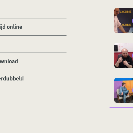
ijd online
download
verdubbeld