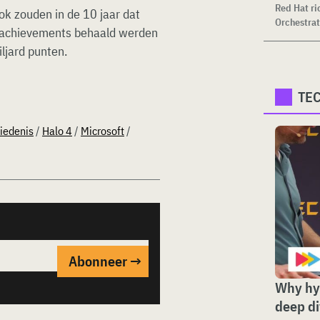
Red Hat ri
ok zouden in de 10 jaar dat
Orchestrat
rd achievements behaald werden
ljard punten.
TE
iedenis
/
Halo 4
/
Microsoft
/
Why hyp
deep d