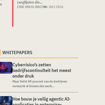
ranglijsten die...
en
ERIK VAN KLINKEN
6 JULI 2026
WHITEPAPERS
Cyberrisico’s zetten
bedrijfscontinuïteit het meest
onder druk
Maar liefst 48 procent van de bedrijven
verwacht al binnen één werk...
Hoe bouw je veilig agentic AI-
applicaties in enterprise-