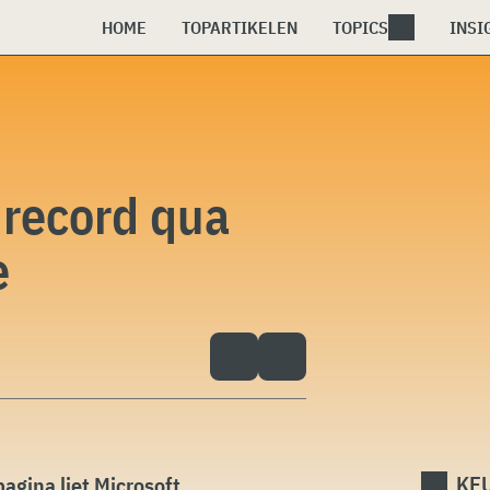
HOME
TOPARTIKELEN
TOPICS
INSI
 record qua
e
KEU
agina liet Microsoft