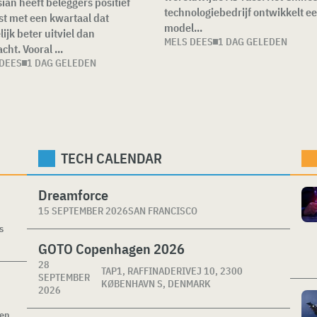
sian heeft beleggers positief
technologiebedrijf ontwikkelt e
st met een kwartaal dat
model...
lijk beter uitviel dan
MELS DEES
1 DAG GELEDEN
cht. Vooral ...
 DEES
1 DAG GELEDEN
TECH CALENDAR
Dreamforce
15 SEPTEMBER 2026
SAN FRANCISCO
s
GOTO Copenhagen 2026
28
TAP1, RAFFINADERIVEJ 10, 2300
SEPTEMBER
KØBENHAVN S, DENMARK
2026
ken