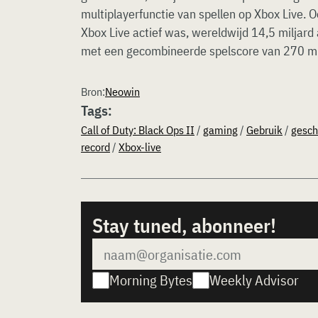
multiplayerfunctie van spellen op Xbox Live. O
Xbox Live actief was, wereldwijd 14,5 milja
met een gecombineerde spelscore van 270 mi
Bron:
Neowin
Tags:
Call of Duty: Black Ops II
/
gaming
/
Gebruik
/
gesch
record
/
Xbox-live
Stay tuned, abonneer!
Morning Bytes
Weekly Advisor