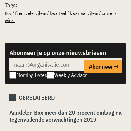
Tags:
Box
/
financiele cijfers
/
kwartaal
/
kwartaalcijfers
/
omzet
/
winst
Abonneer je op onze nieuwsbrieven
Morning Bytes
Weekly Advisor
GERELATEERD
Aandelen Box meer dan 20 procent omlaag na
tegenvallende verwachtingen 2019