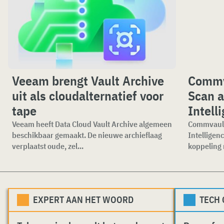
Veeam brengt Vault Archive
Commv
uit als cloudalternatief voor
Scan a
tape
Intell
Veeam heeft Data Cloud Vault Archive algemeen
Commvault 
beschikbaar gemaakt. De nieuwe archieflaag
Intelligen
verplaatst oude, zel...
koppeling 
EXPERT AAN HET WOORD
TECH