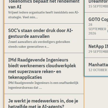
Tokenomics bepaalt het rendement
Dreamfor
van AI
15 SEPTEMB
Vrijwel iedere organisatie heeft inmiddels een AI-
strategie. Veel min...
GOTO Co
28
SEPTEMBER
SOC’s staan onder druk door AI-
2026
gestuurde aanvallen
Zowel aanvallers als verdedigers gebruiken
NetApp I
steeds vaker generatieve e...
29 SEPTEMB
IMd Raadgevende Ingenieurs
Manhatta
biedt werknemers cloudwerkplek
12 OCTOBER
met superzware reken- en
tekenapplicaties
IMd Raadgevende Ingenieurs is een onafhankelijk
ingenieursbureau dat ...
Je werkt je medewerkers in, doe je
hetzelfde met je AI-agents?