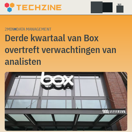
Skip
to
content
2MIN
DATA MANAGEMENT
Derde kwartaal van Box
overtreft verwachtingen van
analisten