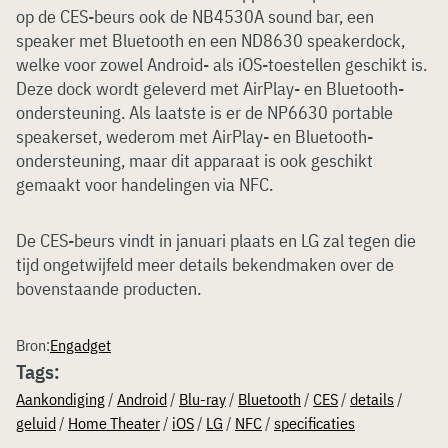
op de CES-beurs ook de NB4530A sound bar, een
speaker met Bluetooth en een ND8630 speakerdock,
welke voor zowel Android- als iOS-toestellen geschikt is.
Deze dock wordt geleverd met AirPlay- en Bluetooth-
ondersteuning. Als laatste is er de NP6630 portable
speakerset, wederom met AirPlay- en Bluetooth-
ondersteuning, maar dit apparaat is ook geschikt
gemaakt voor handelingen via NFC.
De CES-beurs vindt in januari plaats en LG zal tegen die
tijd ongetwijfeld meer details bekendmaken over de
bovenstaande producten.
Bron:
Engadget
Tags:
Aankondiging
/
Android
/
Blu-ray
/
Bluetooth
/
CES
/
details
/
geluid
/
Home Theater
/
iOS
/
LG
/
NFC
/
specificaties