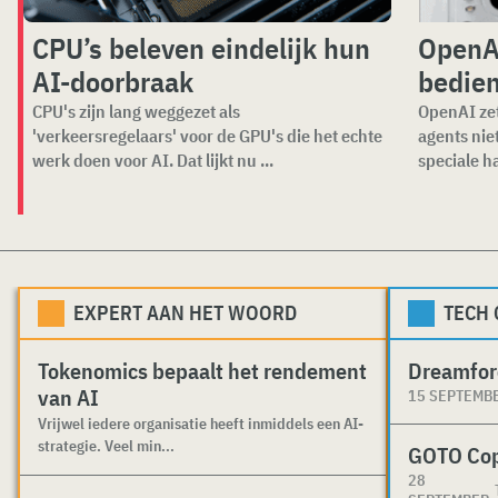
CPU’s beleven eindelijk hun
OpenAI
AI-doorbraak
bedien
CPU's zijn lang weggezet als
OpenAI zet
'verkeersregelaars' voor de GPU's die het echte
agents nie
werk doen voor AI. Dat lijkt nu ...
speciale ha
EXPERT AAN HET WOORD
TECH
Tokenomics bepaalt het rendement
Dreamfor
van AI
15 SEPTEMB
Vrijwel iedere organisatie heeft inmiddels een AI-
strategie. Veel min...
GOTO Co
28