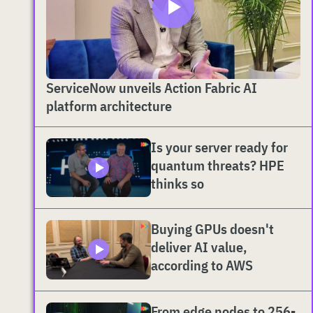
ServiceNow unveils Action Fabric AI
platform architecture
Is your server ready for
quantum threats? HPE
thinks so
Buying GPUs doesn't
deliver AI value,
according to AWS
From edge nodes to 256-