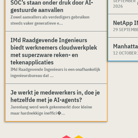
SEPTEMBER
SOC’s staan onder druk door AI-
2026
gestuurde aanvallen
Zowel aanvallers als verdedigers gebruiken
NetApp I
steeds vaker generatieve e...
29 SEPTEMB
IMd Raadgevende Ingenieurs
Manhatta
biedt werknemers cloudwerkplek
12 OCTOBER
met superzware reken- en
tekenapplicaties
IMd Raadgevende Ingenieurs is een onafhankelijk
ingenieursbureau dat ...
Je werkt je medewerkers in, doe je
hetzelfde met je AI-agents?
Jarenlang werd werk gekenmerkt door kleine
maar hardnekkige ineffici�...