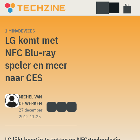
Skip
to
content
1 MIN
DEVICES
LG komt met
NFC Blu-ray
speler en meer
naar CES
MICHEL VAN
DE WERKEN
27 december
2012 11:25
LG lijkt hoog in te zetten op NFC-technologie