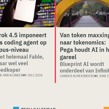
rok 4.5 imponeert
Van token maxxin
ls coding agent op
naar tokenomics:
pus-niveau
Pega houdt AI in 
gareel
et helemaal Fable,
ar wel veel
Blueprint AI wordt
oedkoper
onderdeel van Infini
IK VAN KLINKEN
9 JULI 2026
SANDER ALMEKINDERS
8 JUNI 