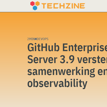
Skip
to
content
2MIN
DEVOPS
GitHub Enterpris
Server 3.9 verste
samenwerking e
observability