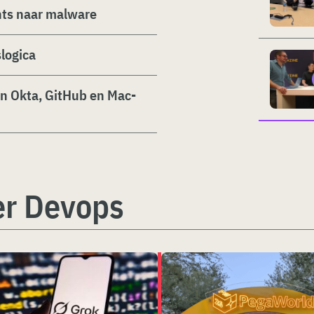
nts naar malware
slogica
n Okta, GitHub en Mac-
er Devops