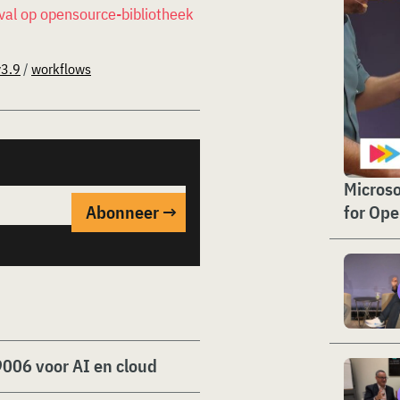
val op opensource-bibliotheek
v3.9
/
workflows
Microso
for Op
006 voor AI en cloud