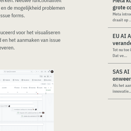
Meta k
rken. Nieuwe functionaliteit
grote 
 en de mogelijkheid problemen
Meta intro
issue forms.
draait op .
uceerd voor het visualiseren
EU AI A
ijd en het aanmaken van issue
verande
everen.
Tot nu toe
Dat ve...
SAS AI
onweer
Als het aa
innovatie..