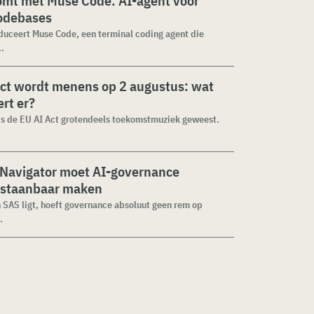
omt met Muse Code: AI-agent voor
codebases
duceert Muse Code, een terminal coding agent die
..
ct wordt menens op 2 augustus: wat
rt er?
 is de EU AI Act grotendeels toekomstmuziek geweest.
 Navigator moet AI-governance
staanbaar maken
n SAS ligt, hoeft governance absoluut geen rem op
.