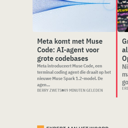
Meta komt met Muse
G
Code: AI-agent voor
a
grote codebases
O
Ni
Meta introduceert Muse Code, een
terminal coding agent die draait op het
ma
nieuwe Muse Spark 1.2-model. De
g
agen...
ER
BERRY ZWETS
49 MINUTEN GELEDEN