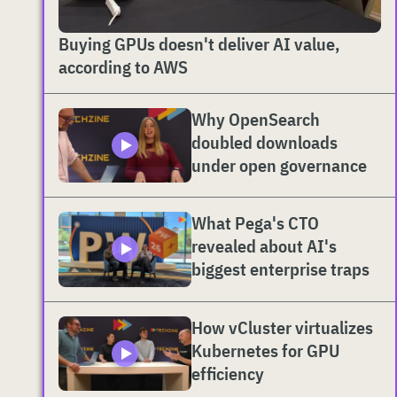
Buying GPUs doesn't deliver AI value,
according to AWS
Why OpenSearch
doubled downloads
under open governance
What Pega's CTO
revealed about AI's
biggest enterprise traps
How vCluster virtualizes
Kubernetes for GPU
efficiency