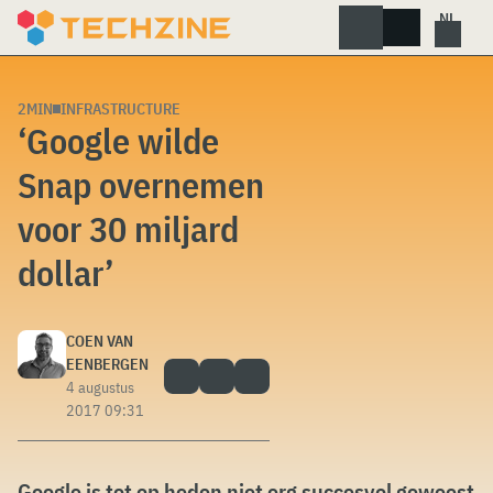
Skip
to
content
2MIN
INFRASTRUCTURE
‘Google wilde
Snap overnemen
voor 30 miljard
dollar’
COEN VAN
EENBERGEN
4 augustus
2017 09:31
Google is tot op heden niet erg succesvol geweest