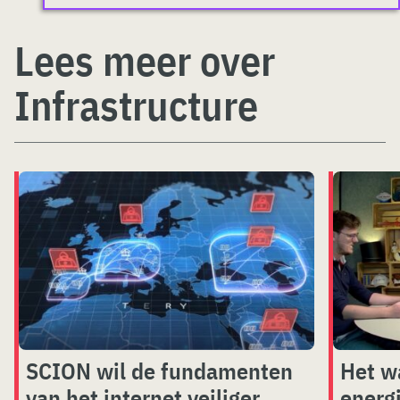
Lees meer over
Infrastructure
SCION wil de fundamenten
Het w
van het internet veiliger
energ