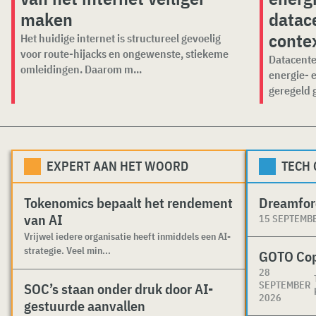
maken
datace
conte
Het huidige internet is structureel gevoelig
voor route-hijacks en ongewenste, stiekeme
Datacente
omleidingen. Daarom m...
energie- 
geregeld 
EXPERT AAN HET WOORD
TECH
Tokenomics bepaalt het rendement
Dreamfor
van AI
15 SEPTEMB
Vrijwel iedere organisatie heeft inmiddels een AI-
strategie. Veel min...
GOTO Co
28
SEPTEMBER
SOC’s staan onder druk door AI-
2026
gestuurde aanvallen