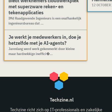
biedt werknemers cloudwerkplek
12 OCTOBER
met superzware reken- en
tekenapplicaties
IMd Raadgevende Ingenieurs is een onafhankelijk
ingenieursbureau dat ...
Je werkt je medewerkers in, doe je
hetzelfde met je AI-agents?
Jarenlang werd werk gekenmerkt door kleine
maar hardnekkige ineffici�...
Techzine.nl
Techzine richt zich op IT-professionals en zakelijke