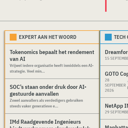
EXPERT AAN HET WOORD
TECH
Tokenomics bepaalt het rendement
Dreamfor
van AI
15 SEPTEMB
Vrijwel iedere organisatie heeft inmiddels een AI-
strategie. Veel min...
GOTO Co
28
SEPTEMBER
SOC’s staan onder druk door AI-
2026
gestuurde aanvallen
Zowel aanvallers als verdedigers gebruiken
NetApp I
steeds vaker generatieve e...
29 SEPTEMB
IMd Raadgevende Ingenieurs
Manhatta