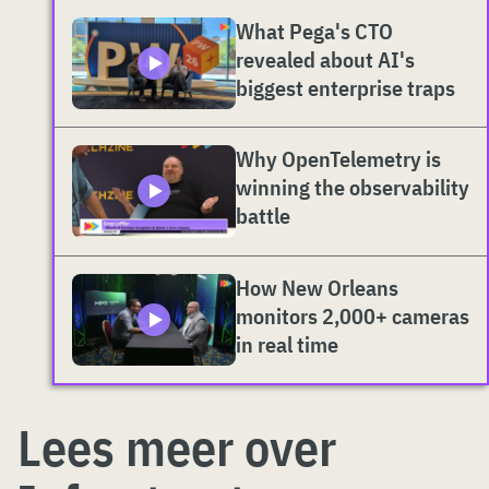
What Pega's CTO
revealed about AI's
biggest enterprise traps
Why OpenTelemetry is
winning the observability
battle
How New Orleans
monitors 2,000+ cameras
in real time
Lees meer over