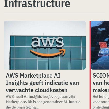
Infrastructure
AWS Marketplace AI
SCION
Insights geeft indicatie van
van he
verwachte cloudkosten
make
AWS heeft AI Insights toegevoegd aan zijn
Het huidig
Marketplace. Dit is een generatieve AI-functie
voor rout
die de prijsstelling...
omleiding