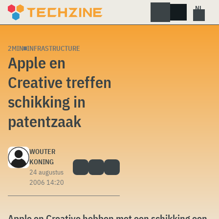
Skip
to
content
2MIN
INFRASTRUCTURE
Apple en
Creative treffen
schikking in
patentzaak
WOUTER
KONING
24 augustus
2006 14:20
Apple en Creative hebben met een schikking een