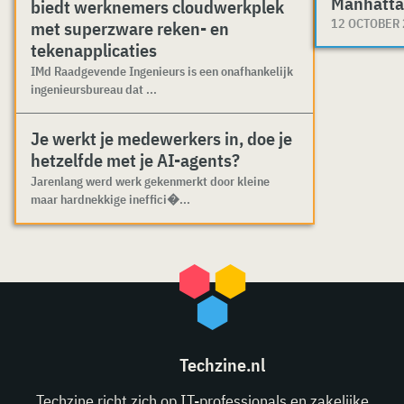
Manhatta
biedt werknemers cloudwerkplek
12 OCTOBER
met superzware reken- en
tekenapplicaties
IMd Raadgevende Ingenieurs is een onafhankelijk
ingenieursbureau dat ...
Je werkt je medewerkers in, doe je
hetzelfde met je AI-agents?
Jarenlang werd werk gekenmerkt door kleine
maar hardnekkige ineffici�...
Techzine.nl
Techzine richt zich op IT-professionals en zakelijke