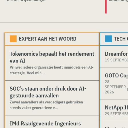
EXPERT AAN HET WOORD
TECH
Tokenomics bepaalt het rendement
Dreamfor
van AI
15 SEPTEMB
Vrijwel iedere organisatie heeft inmiddels een AI-
strategie. Veel min...
GOTO Co
28
SEPTEMBER
SOC’s staan onder druk door AI-
2026
gestuurde aanvallen
Zowel aanvallers als verdedigers gebruiken
NetApp I
steeds vaker generatieve e...
29 SEPTEMB
IMd Raadgevende Ingenieurs