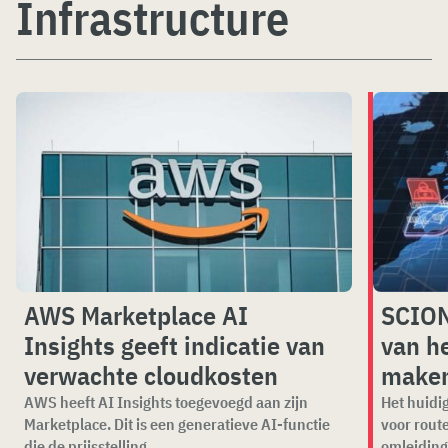
Infrastructure
AWS Marketplace AI
SCION
Insights geeft indicatie van
van he
verwachte cloudkosten
make
AWS heeft AI Insights toegevoegd aan zijn
Het huidig
Marketplace. Dit is een generatieve AI-functie
voor rout
die de prijsstelling...
omleiding