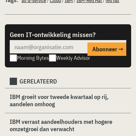
as-a-service
/
Cloud
/
IBM
/
IBM-Red Hat
/
red hat
Geen IT-ontwikkeling missen?
Morning Bytes
Weekly Advisor
GERELATEERD
IBM groeit voor tweede kwartaal op rij,
aandelen omhoog
IBM verrast aandeelhouders met hogere
omzetgroei dan verwacht