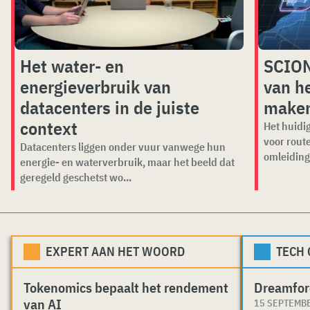
Het water- en
SCION
energieverbruik van
van he
datacenters in de juiste
make
context
Het huidig
voor rout
Datacenters liggen onder vuur vanwege hun
omleiding
energie- en waterverbruik, maar het beeld dat
geregeld geschetst wo...
EXPERT AAN HET WOORD
TECH
Tokenomics bepaalt het rendement
Dreamfor
van AI
15 SEPTEMB