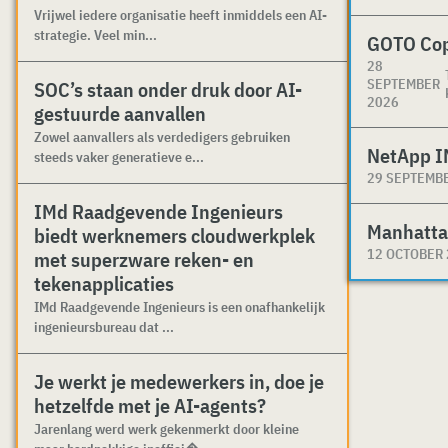
Vrijwel iedere organisatie heeft inmiddels een AI-
strategie. Veel min...
GOTO Co
28
SEPTEMBER
SOC’s staan onder druk door AI-
2026
gestuurde aanvallen
Zowel aanvallers als verdedigers gebruiken
NetApp I
steeds vaker generatieve e...
29 SEPTEMB
IMd Raadgevende Ingenieurs
Manhatta
biedt werknemers cloudwerkplek
12 OCTOBER
met superzware reken- en
tekenapplicaties
IMd Raadgevende Ingenieurs is een onafhankelijk
ingenieursbureau dat ...
Je werkt je medewerkers in, doe je
hetzelfde met je AI-agents?
Jarenlang werd werk gekenmerkt door kleine