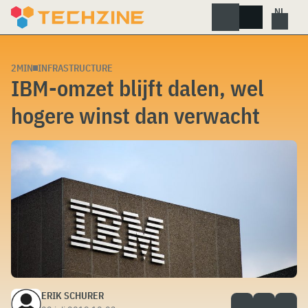
Skip
to
content
2MIN
INFRASTRUCTURE
IBM-omzet blijft dalen, wel
hogere winst dan verwacht
ERIK SCHURER