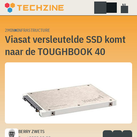
Skip
to
content
2MIN
INFRASTRUCTURE
Viasat versleutelde SSD komt
naar de TOUGHBOOK 40
BERRY ZWETS