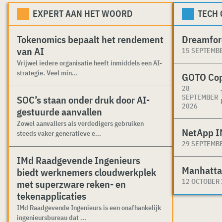
EXPERT AAN HET WOORD
TECH
Tokenomics bepaalt het rendement
Dreamfor
van AI
15 SEPTEMB
Vrijwel iedere organisatie heeft inmiddels een AI-
strategie. Veel min...
GOTO Co
28
SEPTEMBER
SOC’s staan onder druk door AI-
2026
gestuurde aanvallen
Zowel aanvallers als verdedigers gebruiken
NetApp I
steeds vaker generatieve e...
29 SEPTEMB
IMd Raadgevende Ingenieurs
Manhatta
biedt werknemers cloudwerkplek
12 OCTOBER
met superzware reken- en
tekenapplicaties
IMd Raadgevende Ingenieurs is een onafhankelijk
ingenieursbureau dat ...