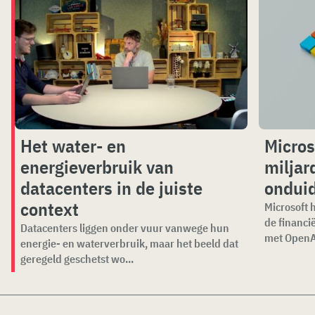
Het water- en
Micros
energieverbruik van
miljar
datacenters in de juiste
onduid
context
Microsoft h
de financi
Datacenters liggen onder vuur vanwege hun
met OpenAI
energie- en waterverbruik, maar het beeld dat
geregeld geschetst wo...