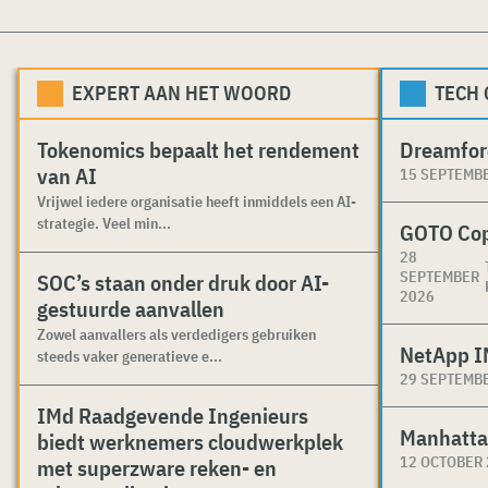
EXPERT AAN HET WOORD
TECH
Tokenomics bepaalt het rendement
Dreamfor
van AI
15 SEPTEMB
Vrijwel iedere organisatie heeft inmiddels een AI-
strategie. Veel min...
GOTO Co
28
SEPTEMBER
SOC’s staan onder druk door AI-
2026
gestuurde aanvallen
Zowel aanvallers als verdedigers gebruiken
NetApp I
steeds vaker generatieve e...
29 SEPTEMB
IMd Raadgevende Ingenieurs
Manhatta
biedt werknemers cloudwerkplek
12 OCTOBER
met superzware reken- en