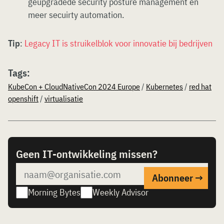
geüpgradede security posture management en
meer secuirty automation.
Tip
:
Legacy IT is struikelblok voor innovatie bij bedrijven
Tags:
KubeCon + CloudNativeCon 2024 Europe
/
Kubernetes
/
red hat
openshift
/
virtualisatie
Geen IT-ontwikkeling missen?
Morning Bytes
Weekly Advisor