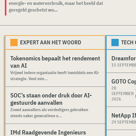
energie- en waterverbruik, maar het beeld dat
geregeld geschetst wo...
EXPERT AAN HET WOORD
TECH
Tokenomics bepaalt het rendement
Dreamfor
van AI
15 SEPTEMB
Vrijwel iedere organisatie heeft inmiddels een AI-
strategie. Veel min...
GOTO Co
28
SEPTEMBER
SOC’s staan onder druk door AI-
2026
gestuurde aanvallen
Zowel aanvallers als verdedigers gebruiken
NetApp I
steeds vaker generatieve e...
29 SEPTEMB
IMd Raadgevende Ingenieurs