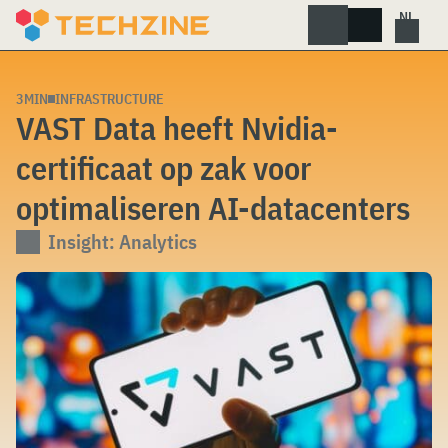
Skip
to
content
3MIN
INFRASTRUCTURE
VAST Data heeft Nvidia-
certificaat op zak voor
optimaliseren AI-datacenters
Insight: Analytics