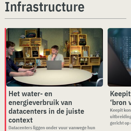
Infrastructure
Het water- en
Keepi
energieverbruik van
‘bron 
datacenters in de juiste
Keepit kon
uitbreidin
context
gericht op 
Datacenters liggen onder vuur vanwege hun