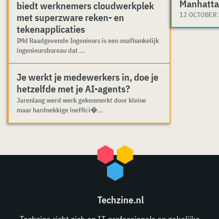
Manhatta
biedt werknemers cloudwerkplek
12 OCTOBER
met superzware reken- en
tekenapplicaties
IMd Raadgevende Ingenieurs is een onafhankelijk
ingenieursbureau dat ...
Je werkt je medewerkers in, doe je
hetzelfde met je AI-agents?
Jarenlang werd werk gekenmerkt door kleine
maar hardnekkige ineffici�...
Techzine.nl