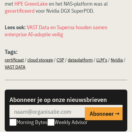
met
HPE GreenLake
en het NAS-platform was al
gecertificeerd
voor Nvidia DGX SuperPOD.
Lees ook:
VAST Data en Superna houden samen
enterprise AI-adoptie veilig
Tags:
certificaat
/
cloud storage
/
CSP
/
dataplatform
/
LLM's
/
Nvidia
/
VAST DATA
Abonneer je op onze nieuwsbrieven
Morning Bytes
Weekly Advisor