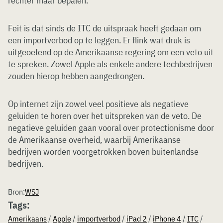
rechter maar bepalen.
Feit is dat sinds de ITC de uitspraak heeft gedaan om
een importverbod op te leggen. Er flink wat druk is
uitgeoefend op de Amerikaanse regering om een veto uit
te spreken. Zowel Apple als enkele andere techbedrijven
zouden hierop hebben aangedrongen.
Op internet zijn zowel veel positieve als negatieve
geluiden te horen over het uitspreken van de veto. De
negatieve geluiden gaan vooral over protectionisme door
de Amerikaanse overheid, waarbij Amerikaanse
bedrijven worden voorgetrokken boven buitenlandse
bedrijven.
Bron:
WSJ
Tags:
Amerikaans
/
Apple
/
importverbod
/
iPad 2
/
iPhone 4
/
ITC
/