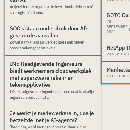
Vrijwel iedere organisatie heeft inmiddels een AI-
strategie. Veel min...
GOTO Co
28
SEPTEMBER
SOC’s staan onder druk door AI-
2026
gestuurde aanvallen
Zowel aanvallers als verdedigers gebruiken
NetApp I
steeds vaker generatieve e...
29 SEPTEMB
IMd Raadgevende Ingenieurs
Manhatta
biedt werknemers cloudwerkplek
12 OCTOBER
met superzware reken- en
tekenapplicaties
IMd Raadgevende Ingenieurs is een onafhankelijk
ingenieursbureau dat ...
Je werkt je medewerkers in, doe je
hetzelfde met je AI-agents?
Jarenlang werd werk gekenmerkt door kleine