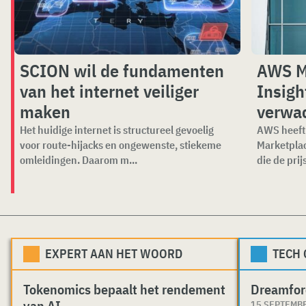
SCION wil de fundamenten
AWS M
van het internet veiliger
Insigh
maken
verwa
Het huidige internet is structureel gevoelig
AWS heeft 
voor route-hijacks en ongewenste, stiekeme
Marketplac
omleidingen. Daarom m...
die de prijs
EXPERT AAN HET WOORD
TECH
Tokenomics bepaalt het rendement
Dreamfor
van AI
15 SEPTEMB