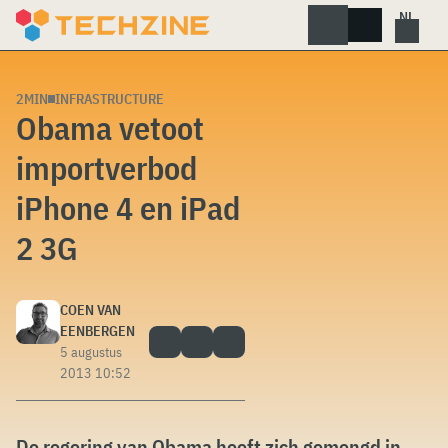
Skip
to
content
2MIN
INFRASTRUCTURE
Obama vetoot
importverbod
iPhone 4 en iPad
2 3G
COEN VAN
EENBERGEN
5 augustus
2013 10:52
De regering van Obama heeft zich gemengd in