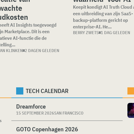
wachte
Keepit kondigt AI Truth Cloud 
een uitbreiding van zijn SaaS-
udkosten
backup-platform gericht op
eeft AI Insights toegevoegd
enterprise-AI. He...
jn Marketplace. Dit is een
BERRY ZWETS
1 DAG GELEDEN
atieve AI-functie die de
elling...
VAN KLINKEN
2 DAGEN GELEDEN
TECH CALENDAR
Dreamforce
15 SEPTEMBER 2026
SAN FRANCISCO
s
GOTO Copenhagen 2026