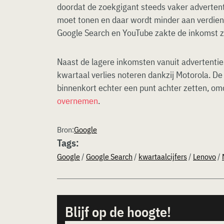
doordat de zoekgigant steeds vaker adverten
moet tonen en daar wordt minder aan verdien
Google Search en YouTube zakte de inkomst z
Naast de lagere inkomsten vanuit advertenti
kwartaal verlies noteren dankzij Motorola. D
binnenkort echter een punt achter zetten, om
overnemen
.
Bron:
Google
Tags:
Google
/
Google Search
/
kwartaalcijfers
/
Lenovo
/
Blijf op de hoogte!