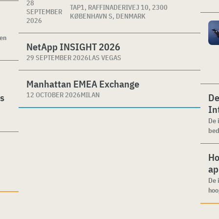
28
TAP1, RAFFINADERIVEJ 10, 2300
SEPTEMBER
KØBENHAVN S, DENMARK
2026
ken
NetApp INSIGHT 2026
29 SEPTEMBER 2026
LAS VEGAS
Manhattan EMEA Exchange
12 OCTOBER 2026
MILAN
es
De
In
De 
bed
Ho
ap
De 
hoo