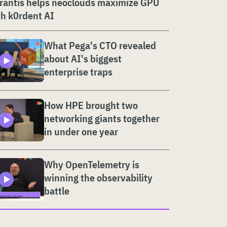
rantis helps neoclouds maximize GPU
h k0rdent AI
What Pega's CTO revealed
about AI's biggest
enterprise traps
How HPE brought two
networking giants together
in under one year
Why OpenTelemetry is
winning the observability
battle