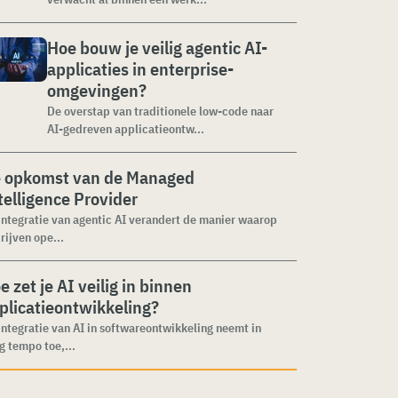
Hoe bouw je veilig agentic AI-
applicaties in enterprise-
omgevingen?
De overstap van traditionele low-code naar
AI-gedreven applicatieontw...
 opkomst van de Managed
telligence Provider
integratie van agentic AI verandert de manier waarop
rijven ope...
e zet je AI veilig in binnen
plicatieontwikkeling?
integratie van AI in softwareontwikkeling neemt in
g tempo toe,...