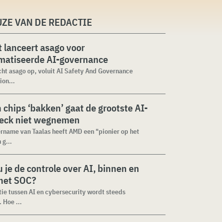
ZE VAN DE REDACTIE
 lanceert asago voor
matiseerde AI-governance
cht asago op, voluit AI Safety And Governance
ion...
n chips ‘bakken’ gaat de grootste AI-
neck niet wegnemen
rname van Taalas heeft AMD een "pionier op het
 g...
 je de controle over AI, binnen en
 het SOC?
tie tussen AI en cybersecurity wordt steeds
 Hoe ...