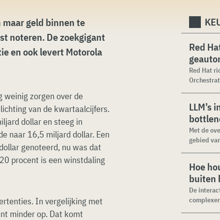
KEU
n maar geld binnen te
st noteren. De zoekgigant
Red Hat
ie en ook levert Motorola
geauto
Red Hat ri
Orchestrat
g weinig zorgen over de
LLM’s i
lichting van de kwartaalcijfers.
bottle
jard dollar en steeg in
Met de ove
de naar 16,5 miljard dollar. Een
gebied van
dollar genoteerd, nu was dat
 20 procent is een winstdaling
Hoe hou
buiten
De interac
tenties. In vergelijking met
complexer.
ent minder op. Dat komt