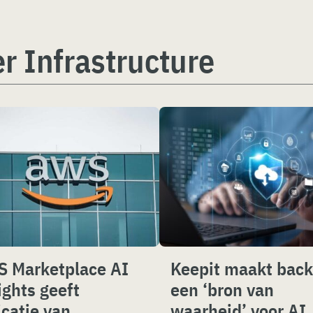
r Infrastructure
 Marketplace AI
Keepit maakt bac
ights geeft
een ‘bron van
icatie van
waarheid’ voor AI