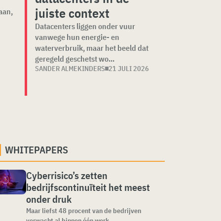
juiste context
aan,
Datacenters liggen onder vuur
vanwege hun energie- en
waterverbruik, maar het beeld dat
geregeld geschetst wo...
SANDER ALMEKINDERS
21 JULI 2026
WHITEPAPERS
Cyberrisico’s zetten
bedrijfscontinuïteit het meest
onder druk
Maar liefst 48 procent van de bedrijven
verwacht al binnen één werk...