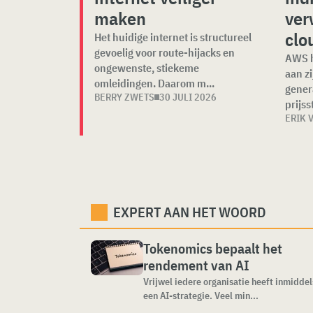
maken
ver
clo
Het huidige internet is structureel
gevoelig voor route-hijacks en
AWS h
ongewenste, stiekeme
aan zi
omleidingen. Daarom m...
gener
BERRY ZWETS
30 JULI 2026
prijsst
ERIK 
EXPERT AAN HET WOORD
Tokenomics bepaalt het
rendement van AI
Vrijwel iedere organisatie heeft inmiddel
een AI-strategie. Veel min...