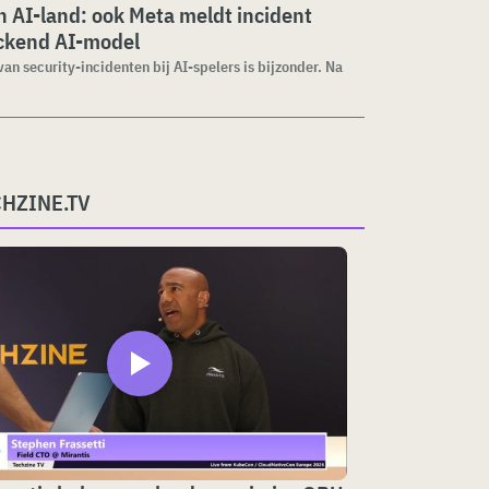
 AI-land: ook Meta meldt incident
ckend AI-model
van security-incidenten bij AI-spelers is bijzonder. Na
CHZINE.TV