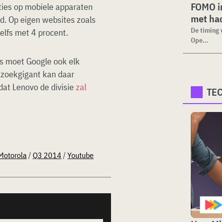
FOMO in
ties op mobiele apparaten
met ha
d. Op eigen websites zoals
De timing 
elfs met 4 procent.
Ope...
es moet Google ook elk
e zoekgigant kan daar
dat Lenovo de divisie
zal
TE
Motorola
/
Q3 2014
/
Youtube