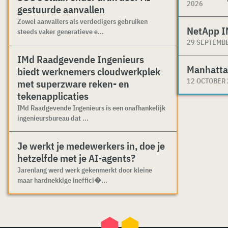
2026
gestuurde aanvallen
Zowel aanvallers als verdedigers gebruiken
NetApp I
steeds vaker generatieve e...
29 SEPTEMB
IMd Raadgevende Ingenieurs
Manhatta
biedt werknemers cloudwerkplek
12 OCTOBER
met superzware reken- en
tekenapplicaties
IMd Raadgevende Ingenieurs is een onafhankelijk
ingenieursbureau dat ...
Je werkt je medewerkers in, doe je
hetzelfde met je AI-agents?
Jarenlang werd werk gekenmerkt door kleine
maar hardnekkige ineffici�...