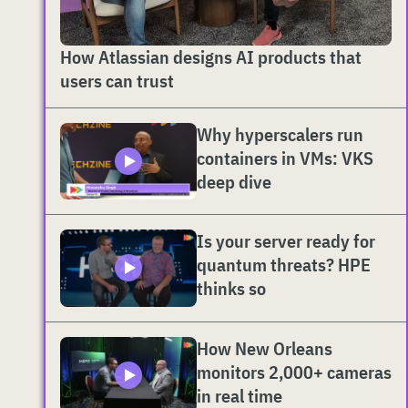
How Atlassian designs AI products that
users can trust
Why hyperscalers run
containers in VMs: VKS
deep dive
Is your server ready for
quantum threats? HPE
thinks so
How New Orleans
monitors 2,000+ cameras
in real time