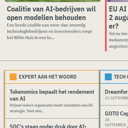
Coalitie van AI-bedrijven wil
EU AI
open modellen behouden
2 aug
er?
Een brede coalitie van meer dan zeventig
technologiebedrijven en investeerders roept
Tot nu toe
het Witte Huis in een br...
toekomstm
augustus: 
EXPERT AAN HET WOORD
TECH
Tokenomics bepaalt het rendement
Dreamfor
van AI
15 SEPTEMB
Vrijwel iedere organisatie heeft inmiddels een AI-
strategie. Veel min...
GOTO Co
28
SEPTEMBER
SOC’s staan onder druk door AI-