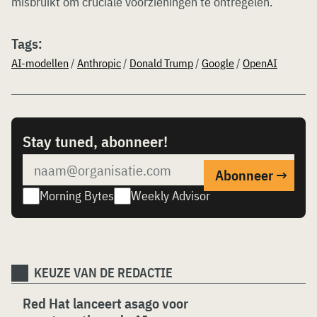
misbruikt om cruciale voorzieningen te ontregelen.
Tags:
AI-modellen
/
Anthropic
/
Donald Trump
/
Google
/
OpenAI
Stay tuned, abonneer!
Morning Bytes
Weekly Advisor
KEUZE VAN DE REDACTIE
Red Hat lanceert asago voor