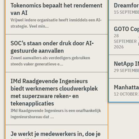
Tokenomics bepaalt het rendement
Dreamfor
van AI
15 SEPTEMB
Vrijwel iedere organisatie heeft inmiddels een AI-
strategie. Veel min...
GOTO Co
28
SEPTEMBER
SOC’s staan onder druk door AI-
2026
gestuurde aanvallen
Zowel aanvallers als verdedigers gebruiken
NetApp I
steeds vaker generatieve e...
29 SEPTEMB
IMd Raadgevende Ingenieurs
Manhatta
biedt werknemers cloudwerkplek
12 OCTOBER
met superzware reken- en
tekenapplicaties
IMd Raadgevende Ingenieurs is een onafhankelijk
ingenieursbureau dat ...
Je werkt je medewerkers in, doe je