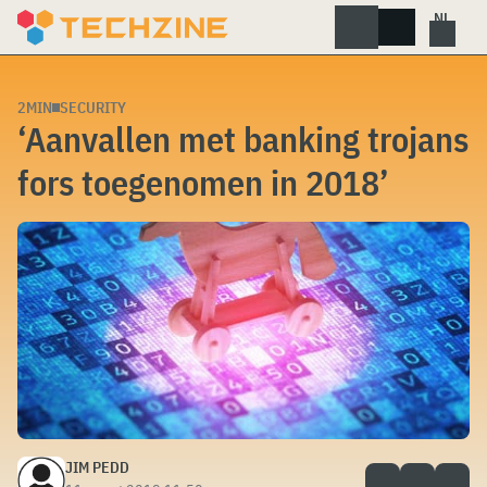
Skip
to
content
2MIN
SECURITY
‘Aanvallen met banking trojans
fors toegenomen in 2018’
JIM PEDD