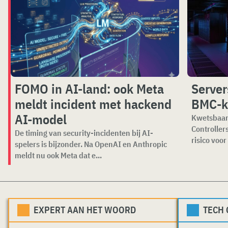
FOMO in AI-land: ook Meta
Server
meldt incident met hackend
BMC-k
AI-model
Kwetsbaar
Controller
De timing van security-incidenten bij AI-
risico voor
spelers is bijzonder. Na OpenAI en Anthropic
meldt nu ook Meta dat e...
EXPERT AAN HET WOORD
TECH