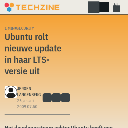
Skip
to
content
1 MIN
SECURITY
Ubuntu rolt
nieuwe update
in haar LTS-
versie uit
JEROEN
LANGENBERG
26 januari
2009 07:50
Het developersteam achter Ubuntu heeft een