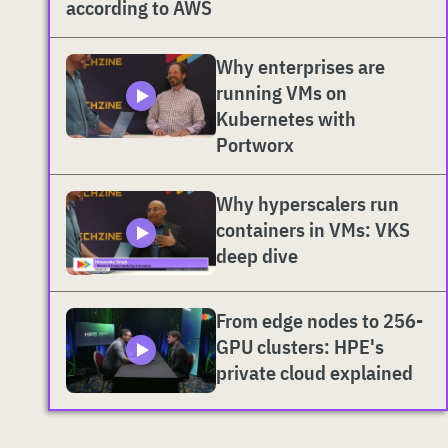
according to AWS
Why enterprises are
running VMs on
Kubernetes with
Portworx
Why hyperscalers run
containers in VMs: VKS
deep dive
From edge nodes to 256-
GPU clusters: HPE's
private cloud explained