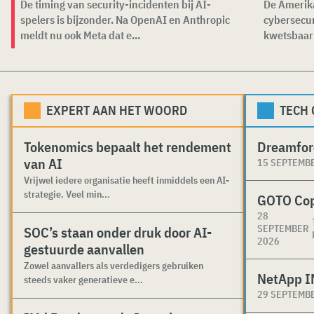
De timing van security-incidenten bij AI-
De Amerika
spelers is bijzonder. Na OpenAI en Anthropic
cybersecu
meldt nu ook Meta dat e...
kwetsbaar
EXPERT AAN HET WOORD
TECH
Tokenomics bepaalt het rendement
Dreamfor
van AI
15 SEPTEMB
Vrijwel iedere organisatie heeft inmiddels een AI-
strategie. Veel min...
GOTO Co
28
SEPTEMBER
SOC’s staan onder druk door AI-
2026
gestuurde aanvallen
Zowel aanvallers als verdedigers gebruiken
NetApp I
steeds vaker generatieve e...
29 SEPTEMB