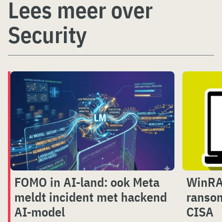
Lees meer over
Security
FOMO in AI-land: ook Meta
WinRAR
meldt incident met hackend
ranso
AI-model
CISA