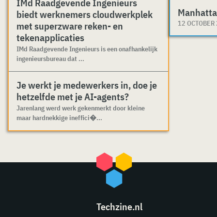
IMd Raadgevende Ingenieurs
Manhatta
biedt werknemers cloudwerkplek
12 OCTOBER
met superzware reken- en
tekenapplicaties
IMd Raadgevende Ingenieurs is een onafhankelijk
ingenieursbureau dat ...
Je werkt je medewerkers in, doe je
hetzelfde met je AI-agents?
Jarenlang werd werk gekenmerkt door kleine
maar hardnekkige ineffici�...
Techzine.nl