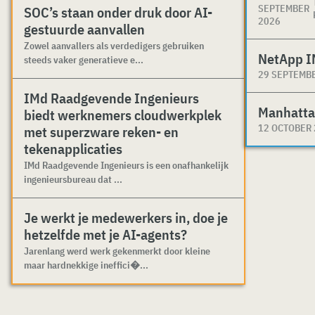
SEPTEMBER
SOC’s staan onder druk door AI-
2026
gestuurde aanvallen
Zowel aanvallers als verdedigers gebruiken
NetApp I
steeds vaker generatieve e...
29 SEPTEMB
IMd Raadgevende Ingenieurs
Manhatta
biedt werknemers cloudwerkplek
12 OCTOBER
met superzware reken- en
tekenapplicaties
IMd Raadgevende Ingenieurs is een onafhankelijk
ingenieursbureau dat ...
Je werkt je medewerkers in, doe je
hetzelfde met je AI-agents?
Jarenlang werd werk gekenmerkt door kleine
maar hardnekkige ineffici�...