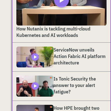
How Nutanix is tackling multi-cloud
Kubernetes and AI workloads
ServiceNow unveils
Action Fabric AI platform
architecture
Is Tonic Security the
answer to your alert
fatigue?
How HPE brought two