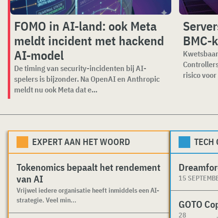
FOMO in AI-land: ook Meta
Server
meldt incident met hackend
BMC-k
AI-model
Kwetsbaar
Controller
De timing van security-incidenten bij AI-
risico voor
spelers is bijzonder. Na OpenAI en Anthropic
meldt nu ook Meta dat e...
EXPERT AAN HET WOORD
TECH
Tokenomics bepaalt het rendement
Dreamfor
van AI
15 SEPTEMB
Vrijwel iedere organisatie heeft inmiddels een AI-
strategie. Veel min...
GOTO Co
28