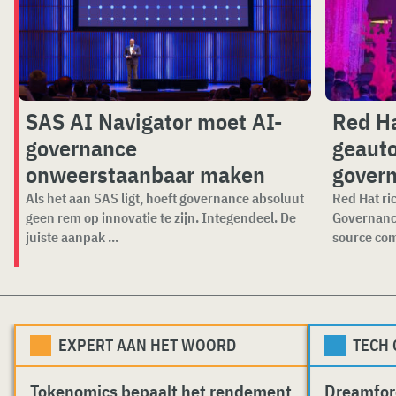
SAS AI Navigator moet AI-
Red Ha
governance
geauto
onweerstaanbaar maken
gover
Als het aan SAS ligt, hoeft governance absoluut
Red Hat ri
geen rem op innovatie te zijn. Integendeel. De
Governance
juiste aanpak ...
source com
EXPERT AAN HET WOORD
TECH
Tokenomics bepaalt het rendement
Dreamfor