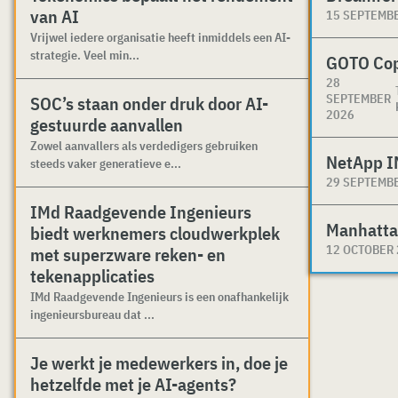
van AI
15 SEPTEMB
Vrijwel iedere organisatie heeft inmiddels een AI-
strategie. Veel min...
GOTO Co
28
SEPTEMBER
SOC’s staan onder druk door AI-
2026
gestuurde aanvallen
Zowel aanvallers als verdedigers gebruiken
NetApp I
steeds vaker generatieve e...
29 SEPTEMB
IMd Raadgevende Ingenieurs
Manhatta
biedt werknemers cloudwerkplek
12 OCTOBER
met superzware reken- en
tekenapplicaties
IMd Raadgevende Ingenieurs is een onafhankelijk
ingenieursbureau dat ...
Je werkt je medewerkers in, doe je
hetzelfde met je AI-agents?