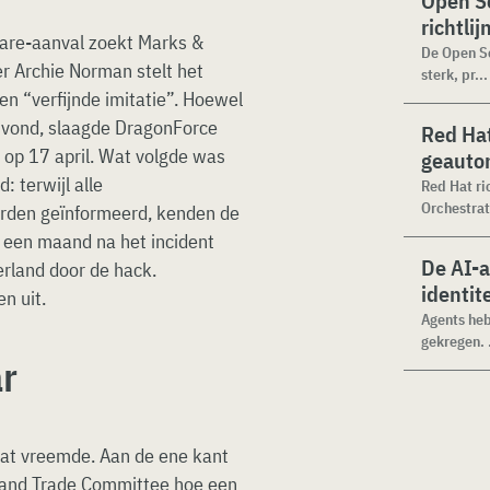
Open Se
richtli
are-aanval zoekt Marks &
De Open Se
er Archie Norman stelt het
sterk, pr...
n “verfijnde imitatie”. Hoewel
tsvond, slaagde DragonForce
Red Hat
 op 17 april. Wat volgde was
geauto
 terwijl alle
Red Hat ri
Orchestrat
werden geïnformeerd, kenden de
 een maand na het incident
De AI-
rland door de hack.
identit
n uit.
Agents heb
gekregen. .
ar
wat vreemde. Aan de ene kant
s and Trade Committee hoe een