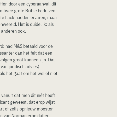
ffen door een cyberaanval, dit
n twee grote Britse bedrijven
ote hack hadden ervaren, maar
wereld. Het is duidelijk: als
n anderen ook.
ord: had M&S betaald voor de
ssanter dan het feit dat een
volgen groot kunnen zijn. Dat
 van juridisch advies)
s het gaat om het wel of niet
 vanuit dat men dit níét heeft
icant geweest, dat erop wijst
rt of zelfs opnieuw moesten
en van Norman erop dat er