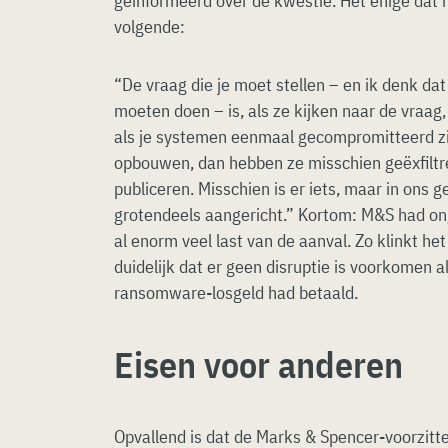
geïnformeerd over de kwestie. Het enige dat hi
volgende:
“De vraag die je moet stellen – en ik denk dat
moeten doen – is, als ze kijken naar de vraag
als je systemen eenmaal gecompromitteerd zi
opbouwen, dan hebben ze misschien geëxfiltre
publiceren. Misschien is er iets, maar in ons 
grotendeels aangericht.” Kortom: M&S had on
al enorm veel last van de aanval. Zo klinkt het
duidelijk dat er geen disruptie is voorkomen al
ransomware-losgeld had betaald.
Eisen voor anderen
Opvallend is dat de Marks & Spencer-voorzitter 