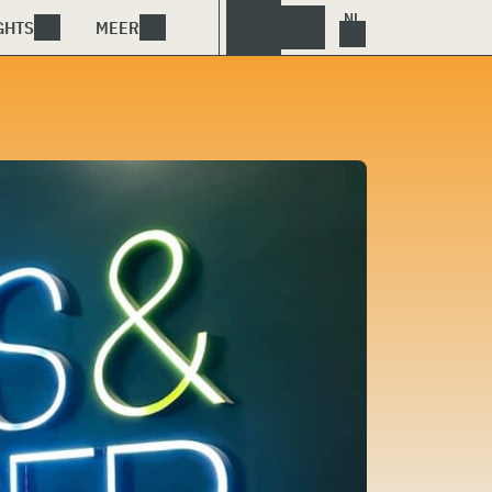
GHTS
MEER