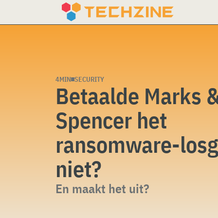
Skip
to
content
4MIN
SECURITY
Betaalde Marks 
Spencer het
ransomware-losg
niet?
En maakt het uit?