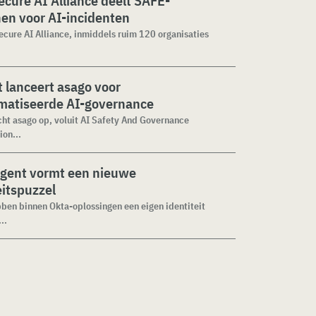
cure AI Alliance deelt SAFE-
jnen voor AI-incidenten
cure AI Alliance, inmiddels ruim 120 organisaties
 lanceert asago voor
matiseerde AI-governance
cht asago op, voluit AI Safety And Governance
ion...
agent vormt een nieuwe
eitspuzzel
ben binnen Okta-oplossingen een eigen identiteit
..