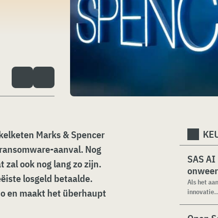
KEU
kelketen Marks & Spencer
e ransomware-aanval. Nog
SAS AI
t zal ook nog lang zo zijn.
onweer
eëiste losgeld betaalde.
Als het aa
rio en maakt het überhaupt
innovatie..