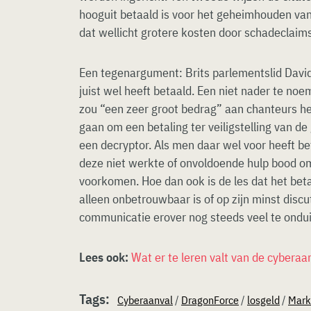
hooguit betaald is voor het geheimhouden van 
dat wellicht grotere kosten door schadeclaim
Een tegenargument: Brits parlementslid David
juist wel heeft betaald. Een niet nader te noe
zou “een zeer groot bedrag” aan chanteurs h
gaan om een betaling ter veiligstelling van de
een decryptor. Als men daar wel voor heeft bet
deze niet werkte of onvoldoende hulp bood 
voorkomen. Hoe dan ook is de les dat het be
alleen onbetrouwbaar is of op zijn minst disc
communicatie erover nog steeds veel te ondui
Lees ook:
Wat er te leren valt van de cybera
Tags:
Cyberaanval
/
DragonForce
/
losgeld
/
Mark