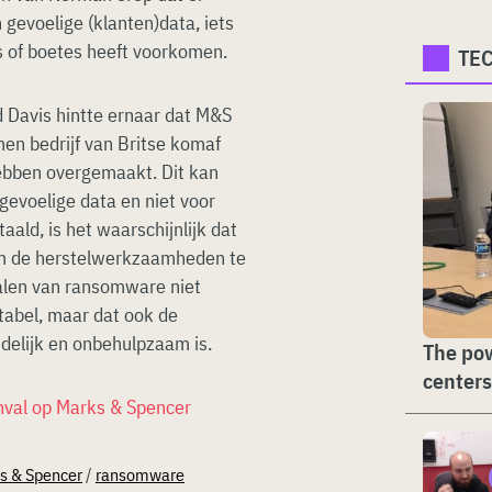
gevoelige (klanten)data, iets
s of boetes heeft voorkomen.
TE
 Davis hintte ernaar dat M&S
men bedrijf van Britse komaf
ebben overgemaakt. Dit kan
 gevoelige data en niet voor
aald, is het waarschijnlijk dat
om de herstelwerkzaamheden te
talen van ransomware niet
utabel, maar dat ook de
delijk en onbehulpzaam is.
The pow
centers
anval op Marks & Spencer
s & Spencer
/
ransomware