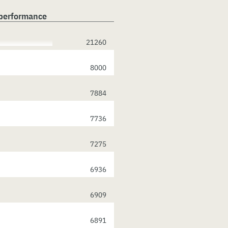
 performance
21260
8000
7884
7736
7275
6936
6909
6891