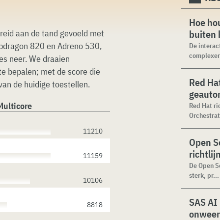
Hoe hou
reid aan de tand gevoeld met
buiten
apdragon 820 en Adreno 530,
De interac
complexer.
es neer. We draaien
e bepalen; met de score die
Red Hat
 van de huidige toestellen.
geauto
ulticore
Red Hat ri
Orchestrat
11210
Open Se
richtli
11159
De Open Se
sterk, pr...
10106
SAS AI
8818
onweer