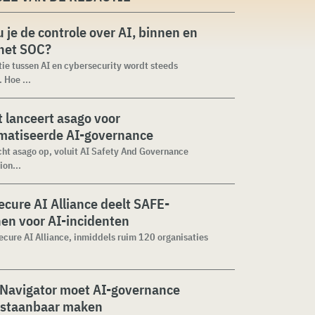
 je de controle over AI, binnen en
 het SOC?
tie tussen AI en cybersecurity wordt steeds
 Hoe ...
 lanceert asago voor
matiseerde AI-governance
cht asago op, voluit AI Safety And Governance
ion...
cure AI Alliance deelt SAFE-
jnen voor AI-incidenten
cure AI Alliance, inmiddels ruim 120 organisaties
 Navigator moet AI-governance
staanbaar maken