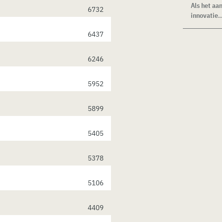
Als het aa
6732
innovatie..
6437
6246
5952
5899
5405
5378
5106
4409