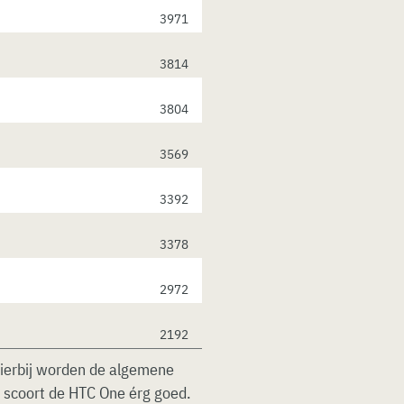
3971
3814
3804
3569
3392
3378
2972
2192
ierbij worden de algemene
r scoort de HTC One érg goed.