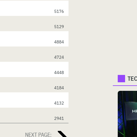
5176
5129
4884
4724
4448
TE
4184
4132
2941
NEXT PAGE: