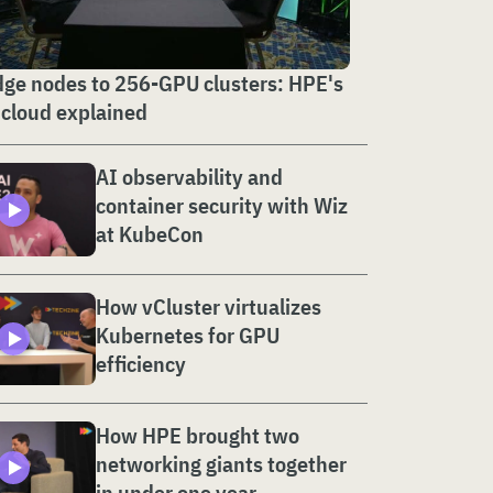
ge nodes to 256-GPU clusters: HPE's
 cloud explained
AI observability and
container security with Wiz
at KubeCon
How vCluster virtualizes
Kubernetes for GPU
efficiency
How HPE brought two
networking giants together
in under one year