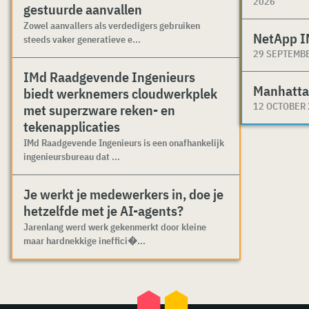
2026
gestuurde aanvallen
Zowel aanvallers als verdedigers gebruiken
NetApp I
steeds vaker generatieve e...
29 SEPTEMB
IMd Raadgevende Ingenieurs
Manhatta
biedt werknemers cloudwerkplek
12 OCTOBER
met superzware reken- en
tekenapplicaties
IMd Raadgevende Ingenieurs is een onafhankelijk
ingenieursbureau dat ...
Je werkt je medewerkers in, doe je
hetzelfde met je AI-agents?
Jarenlang werd werk gekenmerkt door kleine
maar hardnekkige ineffici�...