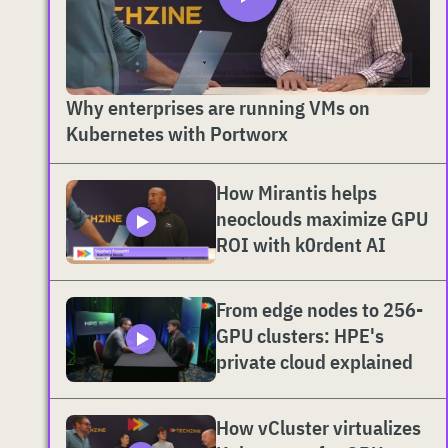
Why enterprises are running VMs on
Kubernetes with Portworx
How Mirantis helps
neoclouds maximize GPU
ROI with k0rdent AI
From edge nodes to 256-
GPU clusters: HPE's
private cloud explained
How vCluster virtualizes