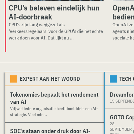
CPU’s beleven eindelijk hun
OpenAI
AI-doorbraak
bedien
CPU's zijn lang weggezet als
OpenAI zet
'verkeersregelaars' voor de GPU's die het echte
agents nie
werk doen voor AI. Dat lijkt nu ...
speciale ha
EXPERT AAN HET WOORD
TECH
Tokenomics bepaalt het rendement
Dreamfor
van AI
15 SEPTEMB
Vrijwel iedere organisatie heeft inmiddels een AI-
strategie. Veel min...
GOTO Co
28
SEPTEMBER
SOC’s staan onder druk door AI-