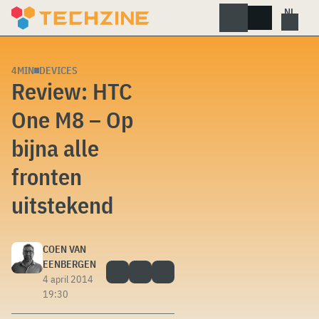
Skip
to
content
4MIN
DEVICES
Review: HTC
One M8 – Op
bijna alle
fronten
uitstekend
COEN VAN
EENBERGEN
4 april 2014
19:30