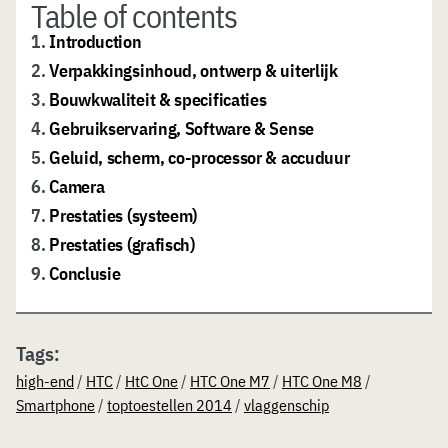
Table of contents
1.
Introduction
2.
Verpakkingsinhoud, ontwerp & uiterlijk
3.
Bouwkwaliteit & specificaties
4.
Gebruikservaring, Software & Sense
5.
Geluid, scherm, co-processor & accuduur
6.
Camera
7.
Prestaties (systeem)
8.
Prestaties (grafisch)
9.
Conclusie
Tags:
high-end
/
HTC
/
HtC One
/
HTC One M7
/
HTC One M8
/
Smartphone
/
toptoestellen 2014
/
vlaggenschip