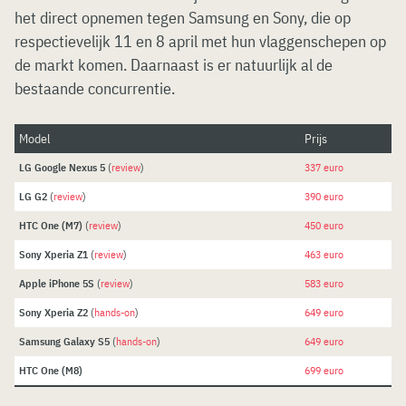
het direct opnemen tegen Samsung en Sony, die op
respectievelijk 11 en 8 april met hun vlaggenschepen op
de markt komen. Daarnaast is er natuurlijk al de
bestaande concurrentie.
Model
Prijs
LG Google Nexus 5
(
review
)
337 euro
LG G2
(
review
)
390 euro
HTC One (M7)
(
review
)
450 euro
Sony Xperia Z1
(
review
)
463 euro
Apple iPhone 5S
(
review
)
583 euro
Sony Xperia Z2
(
hands-on
)
649 euro
Samsung Galaxy S5
(
hands-on
)
649 euro
HTC One (M8)
699 euro