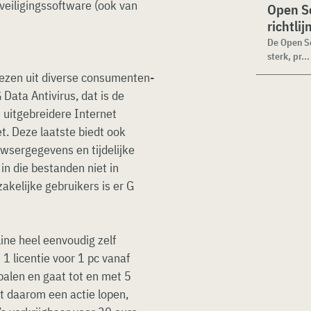
veiligingssoftware (ook van
Open Se
richtli
De Open Se
sterk, pr...
iezen uit diverse consumenten-
 Data Antivirus, dat is de
 uitgebreidere Internet
t. Deze laatste biedt ook
wsergegevens en tijdelijke
in die bestanden niet in
akelijke gebruikers is er G
ine heel eenvoudig zelf
 1 licentie voor 1 pc vanaf
epalen en gaat tot en met 5
ft daarom een actie lopen,