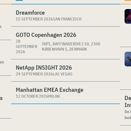
Dreamforce
15 SEPTEMBER 2026
SAN FRANCISCO
s
GOTO Copenhagen 2026
28
TAP1, RAFFINADERIVEJ 10, 2300
SEPTEMBER
KØBENHAVN S, DENMARK
2026
ken
NetApp INSIGHT 2026
29 SEPTEMBER 2026
LAS VEGAS
Manhattan EMEA Exchange
12 OCTOBER 2026
MILAN
es
De
In
De 
bed