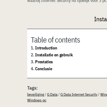
waarbij Internet Security nu tijdelijk voor 3 p
Insta
Table of contents
1.
Introduction
2.
Installatie en gebruik
3.
Prestaties
4.
Conclusie
Tags:
beveiliging
/
G Data
/
G Data Internet Security
/
Win
Windows-pc