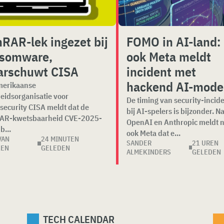
RAR-lek ingezet bij
FOMO in AI-land:
nsomware,
ook Meta meldt
arschuwt CISA
incident met
hackend AI-mode
merikaanse
eidsorganisatie voor
De timing van security-incid
security CISA meldt dat de
bij AI-spelers is bijzonder. N
AR-kwetsbaarheid CVE-2025-
OpenAI en Anthropic meldt 
b...
ook Meta dat e...
VAN
24 MINUTEN
SANDER
21 UREN
KEN
GELEDEN
ALMEKINDERS
GELEDEN
TECH CALENDAR