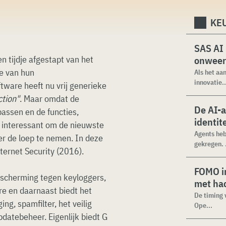
KEU
SAS AI
en tijdje afgestapt van het
onweer
ie van hun
Als het aa
innovatie..
tware heeft nu vrij generieke
ction"
. Maar omdat de
De AI-
passen en de functies,
identit
et interessant om de nieuwste
Agents heb
er de loep te nemen. In deze
gekregen. .
ternet Security (2016).
FOMO in
scherming tegen keyloggers,
met ha
e en daarnaast biedt het
De timing 
ing, spamfilter, het veilig
Ope...
datebeheer. Eigenlijk biedt G