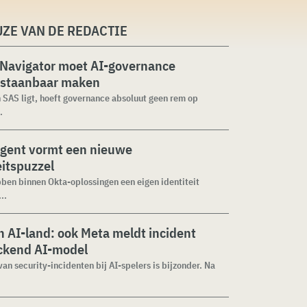
ZE VAN DE REDACTIE
 Navigator moet AI-governance
staanbaar maken
n SAS ligt, hoeft governance absoluut geen rem op
.
agent vormt een nieuwe
eitspuzzel
ben binnen Okta-oplossingen een eigen identiteit
..
 AI-land: ook Meta meldt incident
ckend AI-model
van security-incidenten bij AI-spelers is bijzonder. Na