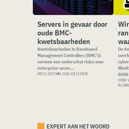
Servers in gevaar door
Win
oude BMC-
ra
kwetsbaarheden
wa
Kwetsbaarheden in Baseboard
De A
Management Controllers (BMC's)
overh
vormen een onderschat risico voor
cyber
enterprise-serve...
WinR
MELS DEES
1 DAG GELEDEN
8088 
ERIK 
KLIN
EXPERT AAN HET WOORD