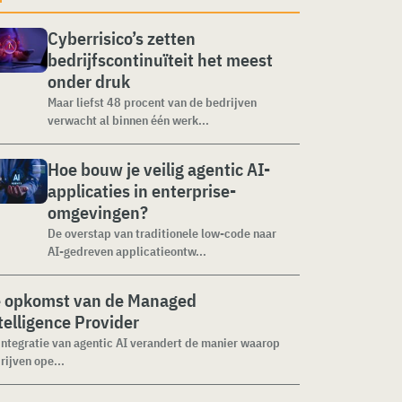
Cyberrisico’s zetten
bedrijfscontinuïteit het meest
onder druk
Maar liefst 48 procent van de bedrijven
verwacht al binnen één werk...
Hoe bouw je veilig agentic AI-
applicaties in enterprise-
omgevingen?
De overstap van traditionele low-code naar
AI-gedreven applicatieontw...
 opkomst van de Managed
telligence Provider
integratie van agentic AI verandert de manier waarop
rijven ope...