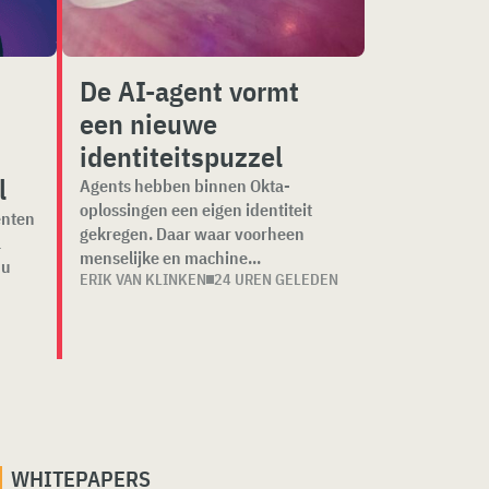
De AI-agent vormt
een nieuwe
identiteitspuzzel
l
Agents hebben binnen Okta-
oplossingen een eigen identiteit
enten
gekregen. Daar waar voorheen
a
menselijke en machine...
nu
ERIK VAN KLINKEN
24 UREN GELEDEN
WHITEPAPERS