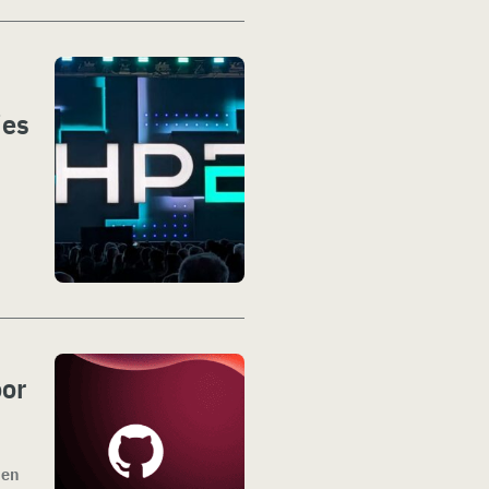
ies
oor
den