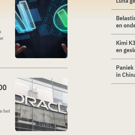
Luna g
Belasti
en ond
n
me
Kimi K3
en gesl
Paniek 
in Chin
000
n het