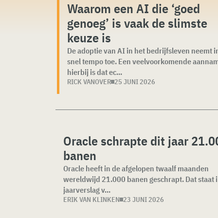
Waarom een AI die ‘goed
genoeg’ is vaak de slimste
keuze is
De adoptie van AI in het bedrijfsleven neemt i
snel tempo toe. Een veelvoorkomende aanna
hierbij is dat ec...
RICK VANOVER
25 JUNI 2026
Oracle schrapte dit jaar 21.
banen
Oracle heeft in de afgelopen twaalf maanden
wereldwijd 21.000 banen geschrapt. Dat staat i
jaarverslag v...
ERIK VAN KLINKEN
23 JUNI 2026