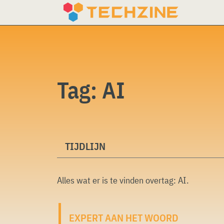
Skip
to
content
Tag:
AI
TIJDLIJN
Alles wat er is te vinden overtag:
AI
.
EXPERT AAN HET WOORD