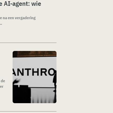
 AI-agent: wie
e na een vergadering
..
 de
ter