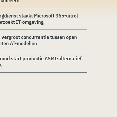
elanceerd
ngdienst staakt Microsoft 365-uitrol
erzoekt IT-omgeving
 vergroot concurrentie tussen open
oten AI-modellen
rond start productie ASML-alternatief
a