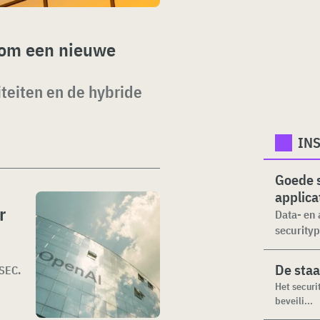
t om een nieuwe
iteiten en de hybride
INS
Goede s
applica
r
Data- en 
securityp
De staa
SEC.
Het securi
beveili...