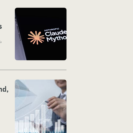
s
,
nd,