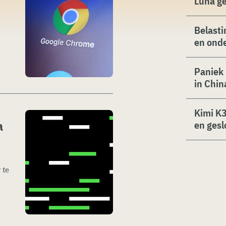
Luna g
Belasti
en ond
Paniek 
in Chin
Kimi K3
a
en gesl
 te