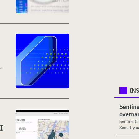
te
IN
Sentine
overna
SentinelOn
I
Security aa