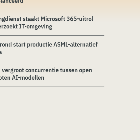
elanceerd
ngdienst staakt Microsoft 365-uitrol
erzoekt IT-omgeving
rond start productie ASML-alternatief
a
 vergroot concurrentie tussen open
oten AI-modellen