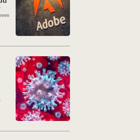
r
reven
n