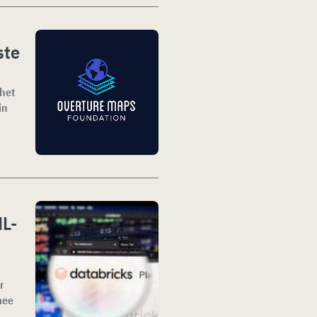
ste
het
in
ML-
r
mee