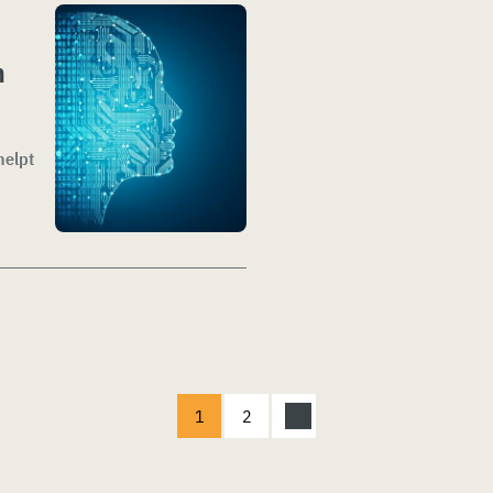
n
helpt
1
2