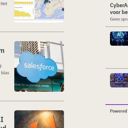
 Het
CyberA
voor be
Geen spra
om
f
 bias
Powered 
AI
ud