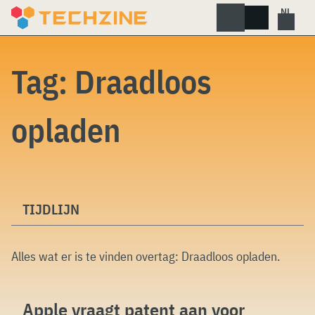
Skip
to
content
Tag:
Draadloos
opladen
TIJDLIJN
Alles wat er is te vinden overtag:
Draadloos opladen
.
Apple vraagt patent aan voor