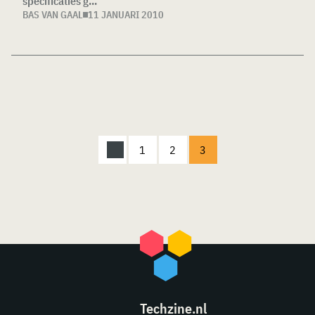
specificaties g...
BAS VAN GAAL
11 JANUARI 2010
1
2
3
Techzine.nl