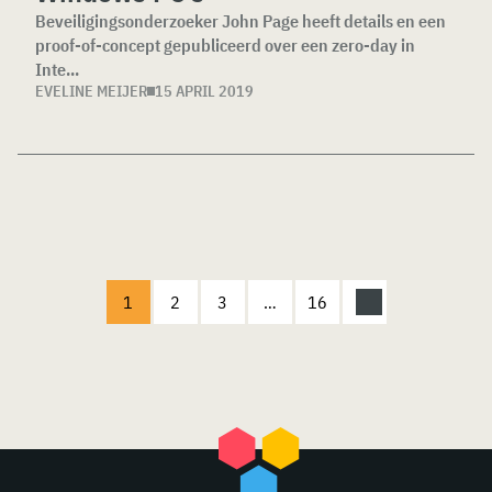
Beveiligingsonderzoeker John Page heeft details en een
proof-of-concept gepubliceerd over een zero-day in
Inte...
EVELINE MEIJER
15 APRIL 2019
1
2
3
…
16