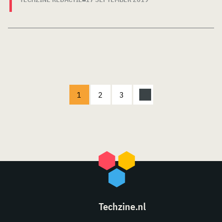
1
2
3
Techzine.nl