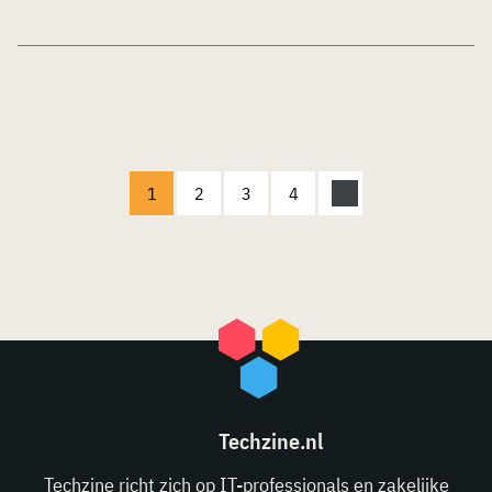
1
2
3
4
Techzine.nl
Techzine richt zich op IT-professionals en zakelijke