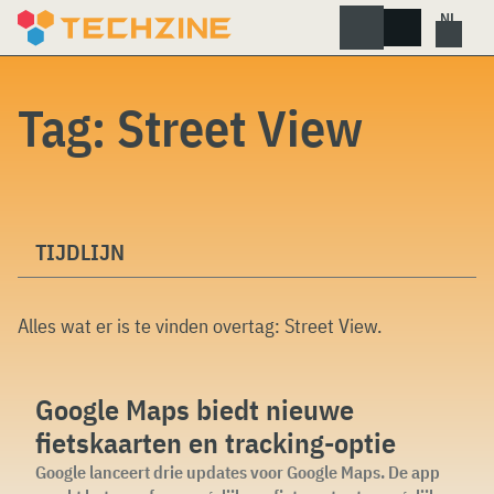
Skip
to
content
Tag:
Street View
TIJDLIJN
Alles wat er is te vinden overtag:
Street View
.
Google Maps biedt nieuwe
fietskaarten en tracking-optie
Google lanceert drie updates voor Google Maps. De app