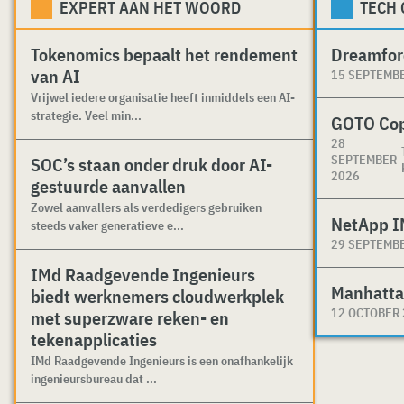
EXPERT AAN HET WOORD
TECH
Tokenomics bepaalt het rendement
Dreamfor
van AI
15 SEPTEMB
Vrijwel iedere organisatie heeft inmiddels een AI-
strategie. Veel min...
GOTO Co
28
SEPTEMBER
SOC’s staan onder druk door AI-
2026
gestuurde aanvallen
Zowel aanvallers als verdedigers gebruiken
NetApp I
steeds vaker generatieve e...
29 SEPTEMB
IMd Raadgevende Ingenieurs
Manhatta
biedt werknemers cloudwerkplek
12 OCTOBER
met superzware reken- en
tekenapplicaties
IMd Raadgevende Ingenieurs is een onafhankelijk
ingenieursbureau dat ...