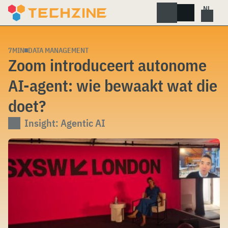
Skip
to
content
7MIN
DATA MANAGEMENT
Zoom introduceert autonome
AI-agent: wie bewaakt wat die
doet?
Insight: Agentic AI