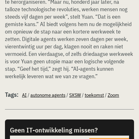
te herorganiseren. “Maar nu, honderd jaar later, na
talloze technologische revoluties, werken mensen nog
steeds vijf dagen per week”, stelt Yuan. “Dat is een
gemiste kans.” AI biedt volgens hem nu de mogelijkheid
om opnieuw de stap naar een kortere werkweek te
zetten. Digitale agents werken zeven dagen per week,
vierentwintig uur per dag, klagen nooit en raken niet
vermoeid. Een vierdaagse, of zelfs driedaagse werkweek
is voor Yuan geen utopie maar een logische volgende
stap. “Geef het tijd,” zegt hij. “AI-agents kunnen
werkelijk leveren wat we van ze vragen.”
Tags:
AI
/
autonome agents
/
SXSW
/
toekomst
/
Zoom
Geen IT-ontwikkeling missen?