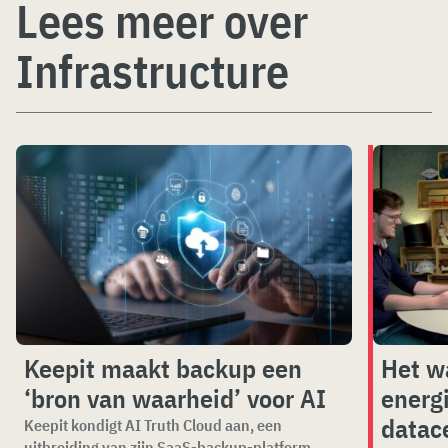
Lees meer over
Infrastructure
Keepit maakt backup een
Het w
‘bron van waarheid’ voor AI
energ
datace
Keepit kondigt AI Truth Cloud aan, een
uitbreiding van zijn SaaS-backup-platform