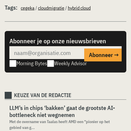
Tags:
cegeka
/
cloudmigratie
/
hybrid cloud
Abonneer je op onze nieuwsbrieven
Morning Bytes
Weekly Advisor
KEUZE VAN DE REDACTIE
LLM’s in chips ‘bakken’ gaat de grootste AI-
bottleneck niet wegnemen
Met de overname van Taalas heeft AMD een "pionier op het
gebied van g...