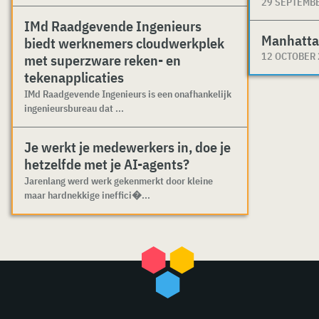
29 SEPTEMB
IMd Raadgevende Ingenieurs
Manhatta
biedt werknemers cloudwerkplek
12 OCTOBER
met superzware reken- en
tekenapplicaties
IMd Raadgevende Ingenieurs is een onafhankelijk
ingenieursbureau dat ...
Je werkt je medewerkers in, doe je
hetzelfde met je AI-agents?
Jarenlang werd werk gekenmerkt door kleine
maar hardnekkige ineffici�...