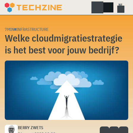
Skip
to
content
7MIN
INFRASTRUCTURE
Welke cloudmigratiestrategie
is het best voor jouw bedrijf?
BERRY ZWETS