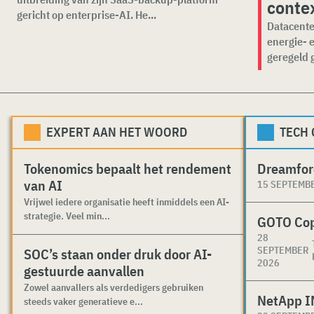
conte
gericht op enterprise-AI. He...
Datacente
energie- 
geregeld 
EXPERT AAN HET WOORD
TECH
Tokenomics bepaalt het rendement
Dreamfor
van AI
15 SEPTEMB
Vrijwel iedere organisatie heeft inmiddels een AI-
strategie. Veel min...
GOTO Co
28
SEPTEMBER
SOC’s staan onder druk door AI-
2026
gestuurde aanvallen
Zowel aanvallers als verdedigers gebruiken
NetApp I
steeds vaker generatieve e...