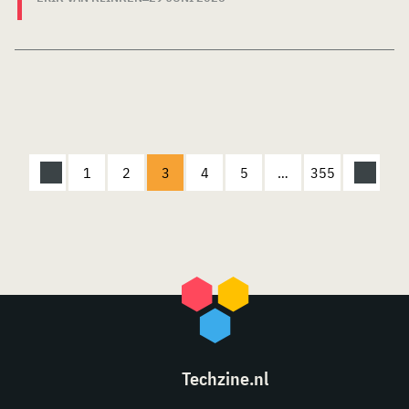
1
2
3
4
5
…
355
Techzine.nl