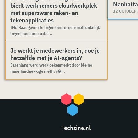
Manhatta
biedt werknemers cloudwerkplek
12 OCTOBER
met superzware reken- en
tekenapplicaties
IMd Raadgevende Ingenieurs is een onafhankelijk
ingenieursbureau dat ...
Je werkt je medewerkers in, doe je
hetzelfde met je AI-agents?
Jarenlang werd werk gekenmerkt door kleine
maar hardnekkige ineffici�...
Techzine.nl