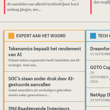
dat ranglij
de aandelen van allerlei techbedrijven hard
omlaag gingen, we...
EXPERT AAN HET WOORD
TECH
Tokenomics bepaalt het rendement
Dreamfor
van AI
15 SEPTEMB
Vrijwel iedere organisatie heeft inmiddels een AI-
strategie. Veel min...
GOTO Co
28
SEPTEMBER
SOC’s staan onder druk door AI-
2026
gestuurde aanvallen
Zowel aanvallers als verdedigers gebruiken
NetApp I
steeds vaker generatieve e...
29 SEPTEMB
IMd Raadgevende Ingenieurs