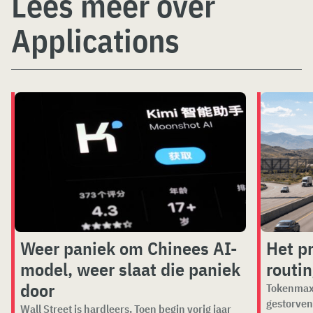
Lees meer over
Applications
Weer paniek om Chinees AI-
Het p
model, weer slaat die paniek
routi
door
Tokenmaxx
gestorven
Wall Street is hardleers. Toen begin vorig jaar