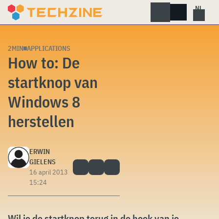
Skip
to
content
2MIN
APPLICATIONS
How to: De
startknop van
Windows 8
herstellen
ERWIN
GIELENS
16 april 2013
15:24
Wil je de startknop terug in de hoek van je