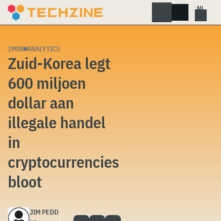
Skip
to
content
2MIN
ANALYTICS
Zuid-Korea legt
600 miljoen
dollar aan
illegale handel
in
cryptocurrencies
bloot
JIM PEDD