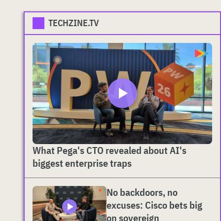
TECHZINE.TV
What Pega's CTO revealed about AI's
biggest enterprise traps
No backdoors, no
excuses: Cisco bets big
on sovereign