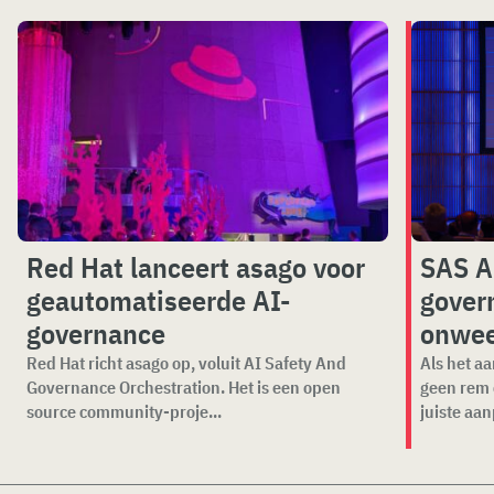
Red Hat lanceert asago voor
SAS A
geautomatiseerde AI-
gover
governance
onwee
Red Hat richt asago op, voluit AI Safety And
Als het a
Governance Orchestration. Het is een open
geen rem o
source community-proje...
juiste aan