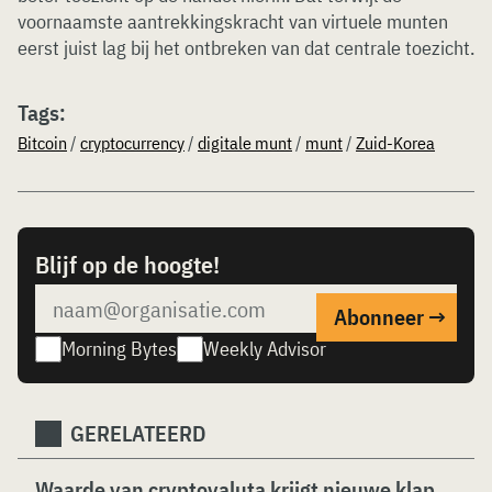
voornaamste aantrekkingskracht van virtuele munten
eerst juist lag bij het ontbreken van dat centrale toezicht.
Tags:
Bitcoin
/
cryptocurrency
/
digitale munt
/
munt
/
Zuid-Korea
Blijf op de hoogte!
Morning Bytes
Weekly Advisor
GERELATEERD
Waarde van cryptovaluta krijgt nieuwe klap