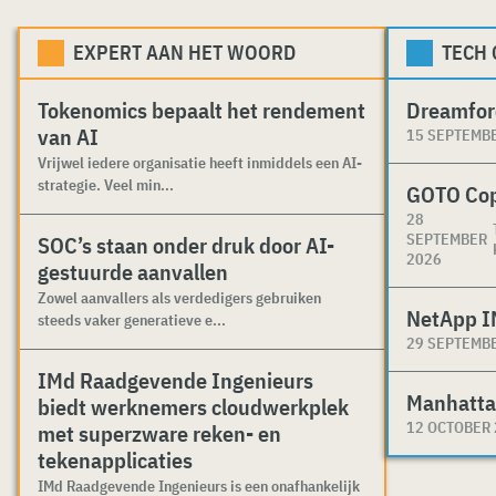
EXPERT AAN HET WOORD
TECH
Tokenomics bepaalt het rendement
Dreamfor
van AI
15 SEPTEMB
Vrijwel iedere organisatie heeft inmiddels een AI-
strategie. Veel min...
GOTO Co
28
SEPTEMBER
SOC’s staan onder druk door AI-
2026
gestuurde aanvallen
Zowel aanvallers als verdedigers gebruiken
NetApp I
steeds vaker generatieve e...
29 SEPTEMB
IMd Raadgevende Ingenieurs
Manhatta
biedt werknemers cloudwerkplek
12 OCTOBER
met superzware reken- en
tekenapplicaties
IMd Raadgevende Ingenieurs is een onafhankelijk