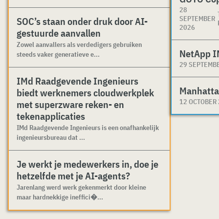
28
SEPTEMBER
SOC’s staan onder druk door AI-
2026
gestuurde aanvallen
Zowel aanvallers als verdedigers gebruiken
NetApp I
steeds vaker generatieve e...
29 SEPTEMB
IMd Raadgevende Ingenieurs
Manhatta
biedt werknemers cloudwerkplek
12 OCTOBER
met superzware reken- en
tekenapplicaties
IMd Raadgevende Ingenieurs is een onafhankelijk
ingenieursbureau dat ...
Je werkt je medewerkers in, doe je
hetzelfde met je AI-agents?
Jarenlang werd werk gekenmerkt door kleine
maar hardnekkige ineffici�...