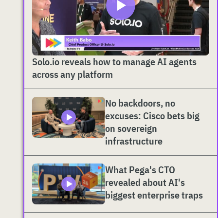
Solo.io reveals how to manage AI agents
across any platform
No backdoors, no
excuses: Cisco bets big
on sovereign
infrastructure
What Pega's CTO
revealed about AI's
biggest enterprise traps