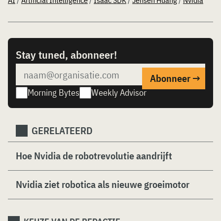
AI
/
Artificial Intelligence
/
Isaac SDK
/
Jensen Huang
/
Nvidia
Stay tuned, abonneer!
Morning Bytes
Weekly Advisor
GERELATEERD
Hoe Nvidia de robotrevolutie aandrijft
Nvidia ziet robotica als nieuwe groeimotor