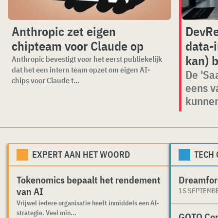
Anthropic zet eigen
DevRe
chipteam voor Claude op
data-i
kan) 
Anthropic bevestigt voor het eerst publiekelijk
dat het een intern team opzet om eigen AI-
De 'Sa
chips voor Claude t...
eens v
kunne
EXPERT AAN HET WOORD
TECH
Tokenomics bepaalt het rendement
Dreamfor
van AI
15 SEPTEMB
Vrijwel iedere organisatie heeft inmiddels een AI-
strategie. Veel min...
GOTO Co