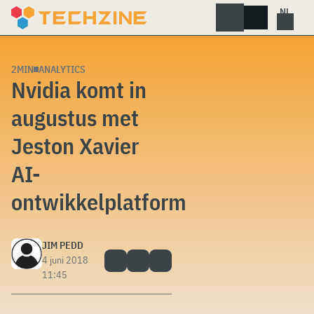
Skip
to
content
2MIN
ANALYTICS
Nvidia komt in
augustus met
Jeston Xavier
AI-
ontwikkelplatform
JIM PEDD
4 juni 2018
11:45