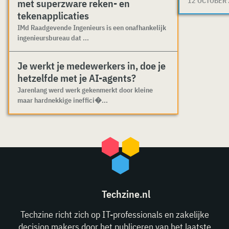
12 OCTOBER
met superzware reken- en
tekenapplicaties
IMd Raadgevende Ingenieurs is een onafhankelijk
ingenieursbureau dat ...
Je werkt je medewerkers in, doe je
hetzelfde met je AI-agents?
Jarenlang werd werk gekenmerkt door kleine
maar hardnekkige ineffici�...
Techzine.nl
Techzine richt zich op IT-professionals en zakelijke
decision makers door het publiceren van het laatste