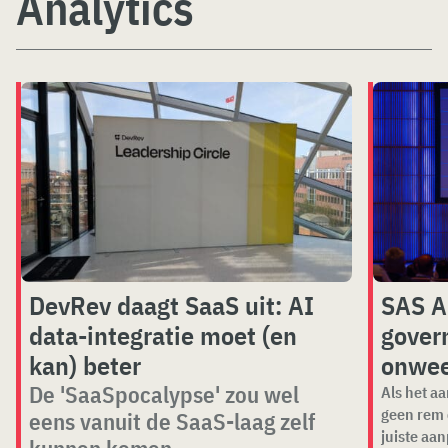
Analytics
DevRev daagt SaaS uit: AI
SAS A
data-integratie moet (en
gover
kan) beter
onwee
De 'SaaSpocalypse' zou wel
Als het a
geen rem o
eens vanuit de SaaS-laag zelf
juiste aan
kunnen komen