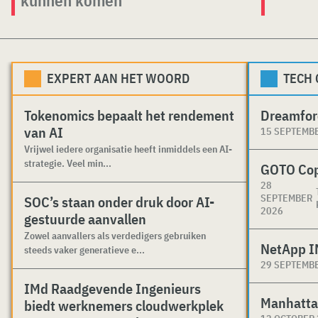
EXPERT AAN HET WOORD
TECH
Tokenomics bepaalt het rendement
Dreamfor
van AI
15 SEPTEMB
Vrijwel iedere organisatie heeft inmiddels een AI-
strategie. Veel min...
GOTO Co
28
SEPTEMBER
SOC’s staan onder druk door AI-
2026
gestuurde aanvallen
Zowel aanvallers als verdedigers gebruiken
NetApp I
steeds vaker generatieve e...
29 SEPTEMB
IMd Raadgevende Ingenieurs
Manhatta
biedt werknemers cloudwerkplek