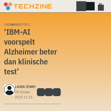
Skip
to
content
2MIN
ANALYTICS
‘IBM-AI
voorspelt
Alzheimer beter
dan klinische
test’
LAURA JENNY
28 oktober
2020 11:20