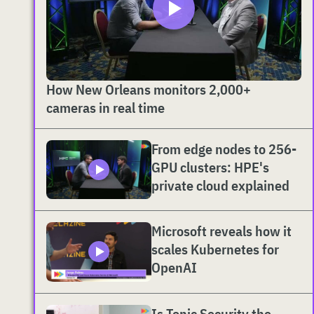
How New Orleans monitors 2,000+
cameras in real time
From edge nodes to 256-
GPU clusters: HPE's
private cloud explained
Microsoft reveals how it
scales Kubernetes for
OpenAI
Is Tonic Security the