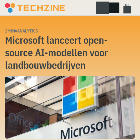
Skip
to
content
2MIN
ANALYTICS
Microsoft lanceert open-
source AI-modellen voor
landbouwbedrijven