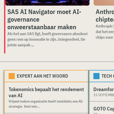
SAS AI Navigator moet AI-
Anthro
governance
chipte
onweerstaanbaar maken
Anthropic 
dat het ee
Als het aan SAS ligt, hoeft governance absoluut
chips voor 
geen rem op innovatie te zijn. Integendeel. De
juiste aanpak ...
EXPERT AAN HET WOORD
TECH
Tokenomics bepaalt het rendement
Dreamfor
van AI
15 SEPTEMB
Vrijwel iedere organisatie heeft inmiddels een AI-
strategie. Veel min...
GOTO Co