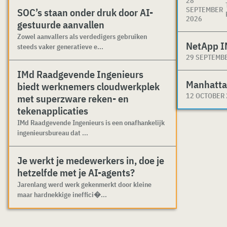
28
SEPTEMBER
SOC’s staan onder druk door AI-
2026
gestuurde aanvallen
Zowel aanvallers als verdedigers gebruiken
NetApp I
steeds vaker generatieve e...
29 SEPTEMB
IMd Raadgevende Ingenieurs
Manhatta
biedt werknemers cloudwerkplek
12 OCTOBER
met superzware reken- en
tekenapplicaties
IMd Raadgevende Ingenieurs is een onafhankelijk
ingenieursbureau dat ...
Je werkt je medewerkers in, doe je
hetzelfde met je AI-agents?
Jarenlang werd werk gekenmerkt door kleine
maar hardnekkige ineffici�...