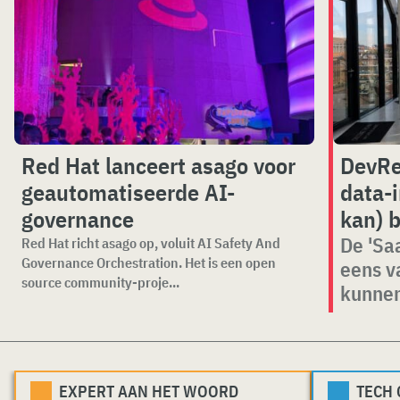
Red Hat lanceert asago voor
DevRe
geautomatiseerde AI-
data-i
governance
kan) 
De 'Sa
Red Hat richt asago op, voluit AI Safety And
Governance Orchestration. Het is een open
eens v
source community-proje...
kunne
EXPERT AAN HET WOORD
TECH