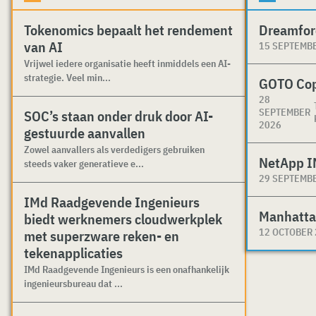
Tokenomics bepaalt het rendement
Dreamfor
van AI
15 SEPTEMB
Vrijwel iedere organisatie heeft inmiddels een AI-
strategie. Veel min...
GOTO Co
28
SEPTEMBER
SOC’s staan onder druk door AI-
2026
gestuurde aanvallen
Zowel aanvallers als verdedigers gebruiken
NetApp I
steeds vaker generatieve e...
29 SEPTEMB
IMd Raadgevende Ingenieurs
Manhatta
biedt werknemers cloudwerkplek
12 OCTOBER
met superzware reken- en
tekenapplicaties
IMd Raadgevende Ingenieurs is een onafhankelijk
ingenieursbureau dat ...