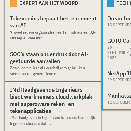
EXPERT AAN HET WOORD
TECH
Tokenomics bepaalt het rendement
Dreamfor
van AI
15 SEPTEMB
Vrijwel iedere organisatie heeft inmiddels een AI-
strategie. Veel min...
GOTO Co
28
SEPTEMBER
SOC’s staan onder druk door AI-
2026
gestuurde aanvallen
Zowel aanvallers als verdedigers gebruiken
NetApp I
steeds vaker generatieve e...
29 SEPTEMB
IMd Raadgevende Ingenieurs
Manhatta
biedt werknemers cloudwerkplek
12 OCTOBER
met superzware reken- en
tekenapplicaties
IMd Raadgevende Ingenieurs is een onafhankelijk
ingenieursbureau dat ...