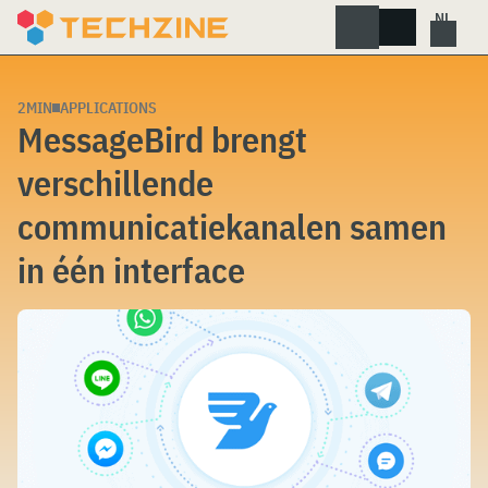
Skip
to
content
2MIN
APPLICATIONS
MessageBird brengt
verschillende
communicatiekanalen samen
in één interface