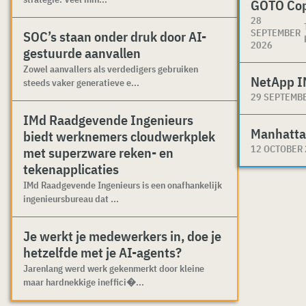
GOTO Co
28
SEPTEMBER
SOC’s staan onder druk door AI-
2026
gestuurde aanvallen
Zowel aanvallers als verdedigers gebruiken
NetApp I
steeds vaker generatieve e...
29 SEPTEMB
IMd Raadgevende Ingenieurs
Manhatta
biedt werknemers cloudwerkplek
12 OCTOBER
met superzware reken- en
tekenapplicaties
IMd Raadgevende Ingenieurs is een onafhankelijk
ingenieursbureau dat ...
Je werkt je medewerkers in, doe je
hetzelfde met je AI-agents?
Jarenlang werd werk gekenmerkt door kleine
maar hardnekkige ineffici�...