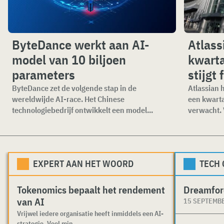
ByteDance werkt aan AI-
Atlass
model van 10 biljoen
kwarta
parameters
stijgt 
ByteDance zet de volgende stap in de
Atlassian 
wereldwijde AI-race. Het Chinese
een kwartaa
technologiebedrijf ontwikkelt een model...
verwacht. V
EXPERT AAN HET WOORD
TECH
Tokenomics bepaalt het rendement
Dreamfor
van AI
15 SEPTEMB
Vrijwel iedere organisatie heeft inmiddels een AI-
strategie. Veel min...