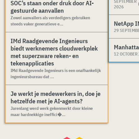
SEPTEMBER
SOC’s staan onder druk door AI-
2026
gestuurde aanvallen
Zowel aanvallers als verdedigers gebruiken
NetApp I
steeds vaker generatieve e...
29 SEPTEMB
IMd Raadgevende Ingenieurs
Manhatta
biedt werknemers cloudwerkplek
12 OCTOBER
met superzware reken- en
tekenapplicaties
IMd Raadgevende Ingenieurs is een onafhankelijk
ingenieursbureau dat ...
Je werkt je medewerkers in, doe je
hetzelfde met je AI-agents?
Jarenlang werd werk gekenmerkt door kleine
maar hardnekkige ineffici�...