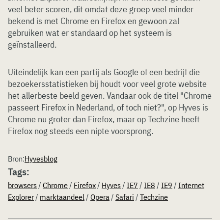
veel beter scoren, dit omdat deze groep veel minder
bekend is met Chrome en Firefox en gewoon zal
gebruiken wat er standaard op het systeem is
geïnstalleerd.
Uiteindelijk kan een partij als Google of een bedrijf die
bezoekersstatistieken bij houdt voor veel grote website
het allerbeste beeld geven. Vandaar ook de titel "Chrome
passeert Firefox in Nederland, of toch niet?", op Hyves is
Chrome nu groter dan Firefox, maar op Techzine heeft
Firefox nog steeds een nipte voorsprong.
Bron:
Hyvesblog
Tags:
browsers
/
Chrome
/
Firefox
/
Hyves
/
IE7
/
IE8
/
IE9
/
Internet
Explorer
/
marktaandeel
/
Opera
/
Safari
/
Techzine