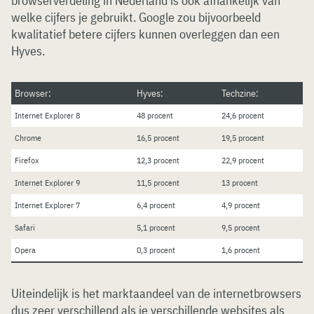
browserverdeling in Nederland is ook afhankelijk van
welke cijfers je gebruikt. Google zou bijvoorbeeld
kwalitatief betere cijfers kunnen overleggen dan een
Hyves.
Browser:
Hyves:
Techzine:
Internet Explorer 8
48 procent
24,6 procent
Chrome
16,5 procent
19,5 procent
Firefox
12,3 procent
22,9 procent
Internet Explorer 9
11,5 procent
13 procent
Internet Explorer 7
6,4 procent
4,9 procent
Safari
5,1 procent
9,5 procent
Opera
0,3 procent
1,6 procent
Uiteindelijk is het marktaandeel van de internetbrowsers
dus zeer verschillend als je verschillende websites als