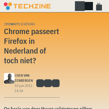
Skip
to
content
2MIN
APPLICATIONS
Chrome passeert
Firefox in
Nederland of
toch niet?
COEN VAN
EENBERGEN
10 juni 2011
14:26
Op basis van door Hyves vrijgegeven cijfers