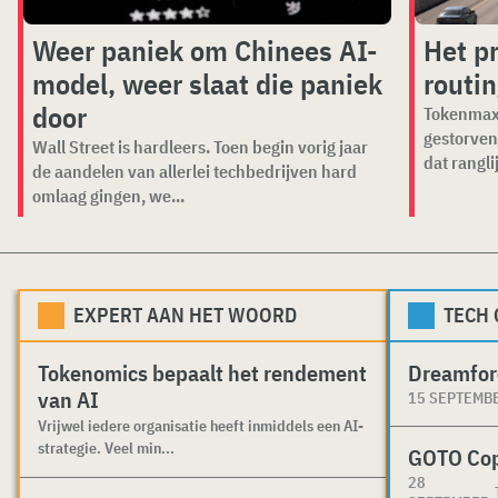
Weer paniek om Chinees AI-
Het p
model, weer slaat die paniek
routi
door
Tokenmaxx
gestorven
Wall Street is hardleers. Toen begin vorig jaar
dat ranglij
de aandelen van allerlei techbedrijven hard
omlaag gingen, we...
EXPERT AAN HET WOORD
TECH
Tokenomics bepaalt het rendement
Dreamfor
van AI
15 SEPTEMB
Vrijwel iedere organisatie heeft inmiddels een AI-
strategie. Veel min...
GOTO Co
28